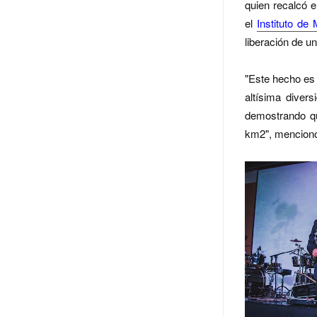
quien recalcó e
el
Instituto de
liberación de u
"Este hecho es 
altísima diver
demostrando qu
km2", mencion