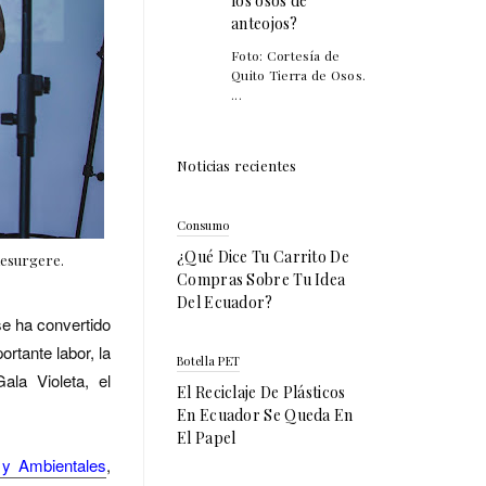
los osos de
anteojos?
Foto: Cortesía de
Quito Tierra de Osos.
...
Noticias recientes
Consumo
¿Qué Dice Tu Carrito De
Resurgere.
Compras Sobre Tu Idea
Del Ecuador?
se ha convertido
ortante labor, la
Botella PET
la Violeta, el
El Reciclaje De Plásticos
En Ecuador Se Queda En
El Papel
 y Ambientales
,