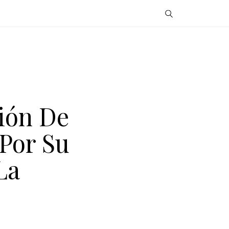
ión De
 Por Su
La