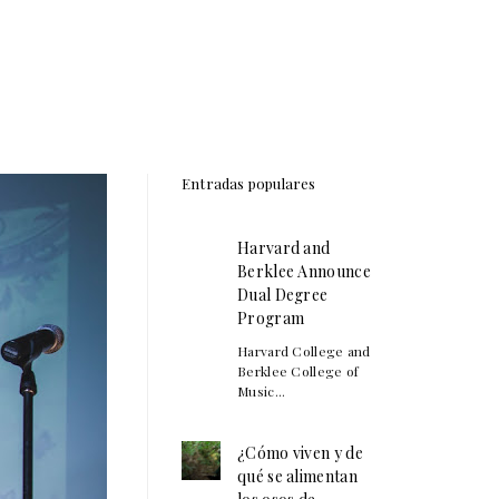
Entradas populares
Harvard and
Berklee Announce
Dual Degree
Program
Harvard College and
Berklee College of
Music...
¿Cómo viven y de
qué se alimentan