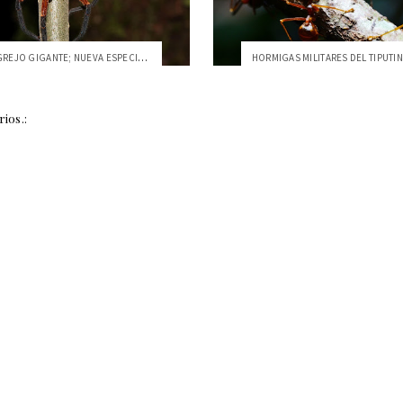
ARAÑA CANGREJO GIGANTE; NUEVA ESPECIE DE...
HORMIGAS MILITARES DEL TIPUTINI
ios.: