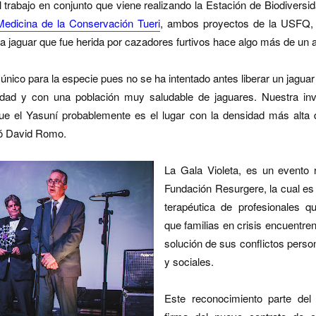
l trabajo en conjunto que viene realizando la Estación de Biodiversida
 Medicina de la Conservación Tueri
, ambos proyectos de la USFQ, p
na jaguar que fue herida por cazadores furtivos hace algo más de un 
único para la especie pues no se ha intentado antes liberar un jagua
sidad y con una población muy saludable de jaguares. Nuestra inv
e el Yasuní probablemente es el lugar con la densidad más alta 
ó David Romo.
La Gala Violeta, es un evento r
Fundación Resurgere, la cual e
terapéutica de profesionales q
que familias en crisis encuentren
solución de sus conflictos person
y sociales.
Este reconocimiento parte del