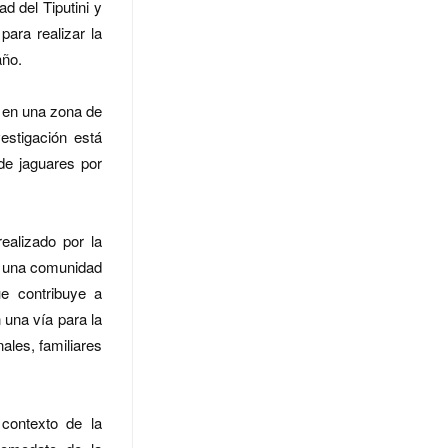
d del Tiputini y
ara realizar la
año.
r en una zona de
estigación está
de jaguares por
ealizado por la
s una comunidad
ue contribuye a
 una vía para la
ales, familiares
 contexto de la