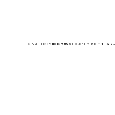
COPYRIGHT ©
2026
NOTICIAS USFQ
. PROUDLY POWERED BY
BLOGGER
. 