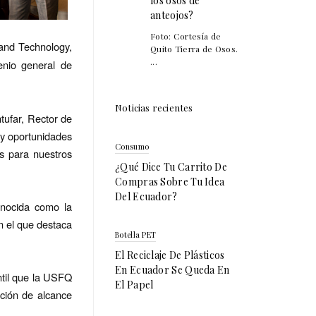
los osos de
anteojos?
Foto: Cortesía de
 and Technology,
Quito Tierra de Osos.
...
enio general de
Noticias recientes
tufar, Rector de
 y oportunidades
Consumo
s para nuestros
¿Qué Dice Tu Carrito De
Compras Sobre Tu Idea
Del Ecuador?
onocida como la
n el que destaca
Botella PET
El Reciclaje De Plásticos
En Ecuador Se Queda En
ntil que la USFQ
El Papel
ción de alcance