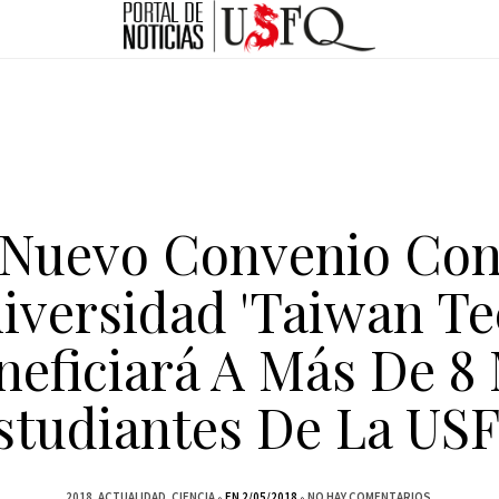
Nuevo Convenio Co
iversidad 'Taiwan Te
neficiará A Más De 8 
studiantes De La US
2018
ACTUALIDAD
CIENCIA
EN 2/05/2018
NO HAY COMENTARIOS.