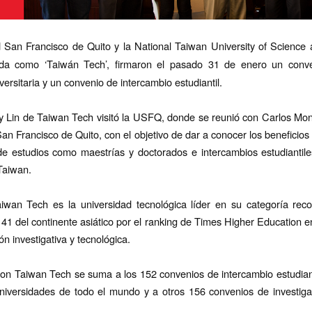
 San Francisco de Quito y la National Taiwan University of Science
da como ‘Taiwán Tech’, firmaron el pasado 31 de enero un conv
ersitaria y un convenio de intercambio estudiantil.
ry Lin de Taiwan Tech visitó la USFQ, donde se reunió con Carlos Mon
San Francisco de Quito, con el objetivo de dar a conocer los beneficios
e estudios como maestrías y doctorados e intercambios estudiantile
Taiwan.
wan Tech es la universidad tecnológica líder en su categoría rec
 41 del continente asiático por el ranking de Times Higher Education e
ón investigativa y tecnológica.
on Taiwan Tech se suma a los 152 convenios de intercambio estudia
niversidades de todo el mundo y a otros 156 convenios de investiga