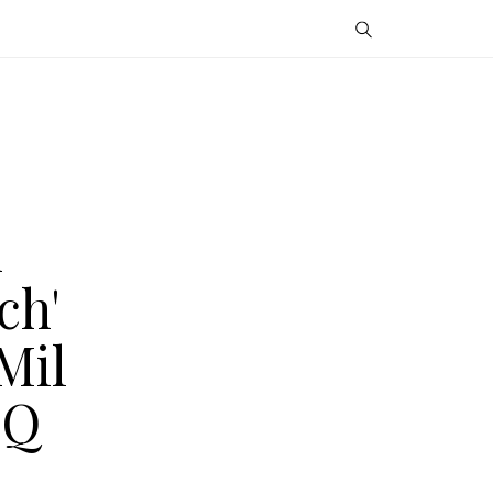
n
ch'
Mil
FQ