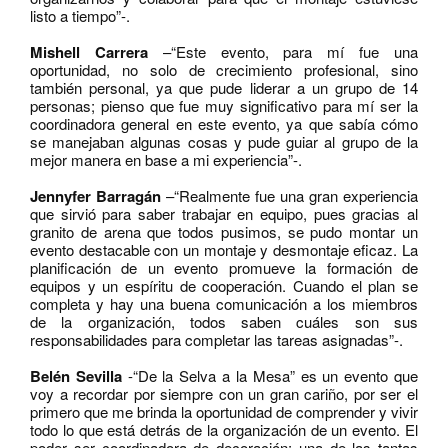
listo a tiempo”-.
Mishell Carrera
–“Este evento, para mí fue una
oportunidad, no solo de crecimiento profesional, sino
también personal, ya que pude liderar a un grupo de 14
personas; pienso que fue muy significativo para mí ser la
coordinadora general en este evento, ya que sabía cómo
se manejaban algunas cosas y pude guiar al grupo de la
mejor manera en base a mi experiencia”-.
Jennyfer Barragán
–“Realmente fue una gran experiencia
que sirvió para saber trabajar en equipo, pues gracias al
granito de arena que todos pusimos, se pudo montar un
evento destacable con un montaje y desmontaje eficaz. La
planificación de un evento promueve la formación de
equipos y un espíritu de cooperación. Cuando el plan se
completa y hay una buena comunicación a los miembros
de la organización, todos saben cuáles son sus
responsabilidades para completar las tareas asignadas”-.
Belén Sevilla
-“De la Selva a la Mesa” es un evento que
voy a recordar por siempre con un gran cariño, por ser el
primero que me brinda la oportunidad de comprender y vivir
todo lo que está detrás de la organización de un evento. El
poder ser coordinadora de decoración; una de las tantas