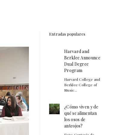
Entradas populares
Harvard and
Berklee Announce
Dual Degree
Program
Harvard College and
Berklee College of
Music...
¿Cómo viven y de
qué se alimentan
los osos de
anteojos?
Foto: Cortesía de