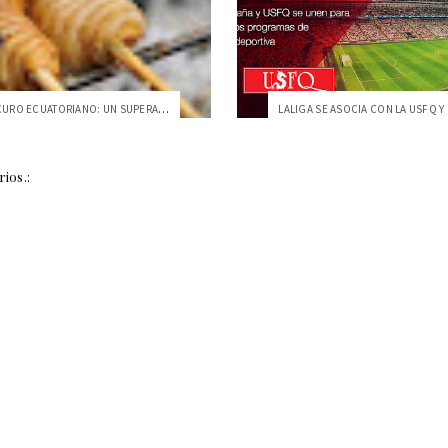
EL CHONTACURO ECUATORIANO: UN SUPERALIME...
ios.: