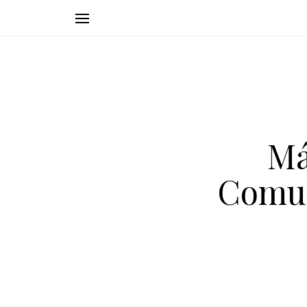
Má
Comun