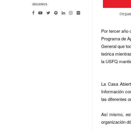
SÍGUENOS
Organi
Por tercer año
Programa de Ap
General que tod
teórica mientra
la USFQ mantie
La Casa Abiert
Información con
las diferentes 
Así mismo, est
organización d