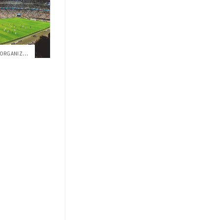
LALIGA SE ASOCIA CON LA USFQ Y ORGANIZAR...