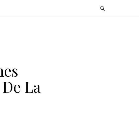
nes
 De La