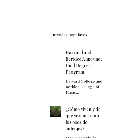
Entradas populares
Harvard and
Berklee Announce
Dual Degree
Program
Harvard College and
Berklee College of
Music...
¿Cómo viven y de
qué se alimentan
los osos de
anteojos?
Foto: Cortesía de