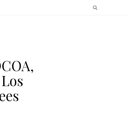
OCOA,
 Los
ees