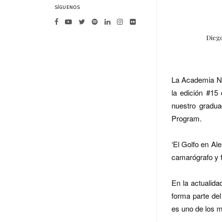
SÍGUENOS
Diego
La Academia Nac
la edición #15
nuestro gradua
Program.
‘El Golfo en Al
camarógrafo y f
En la actualid
forma parte d
es uno de los m