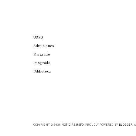
USFQ
Admisiones
Pregrado
Posgrado
Biblioteca
COPYRIGHT ©
2026
NOTICIAS USFQ
. PROUDLY POWERED BY
BLOGGER
. 