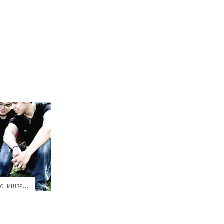
CONECTIVIDAD DEL NUEVO MILENIO: MIUSFQ, ...