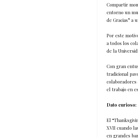
Compartir mome
entorno un mun
de Gracias” a u
Por este motiv
a todos los co
de la Universid
Con gran entus
tradicional pa
colaboradores 
el trabajo en e
Dato curioso:
El “Thanksgivi
XVII cuando la
en grandes ban