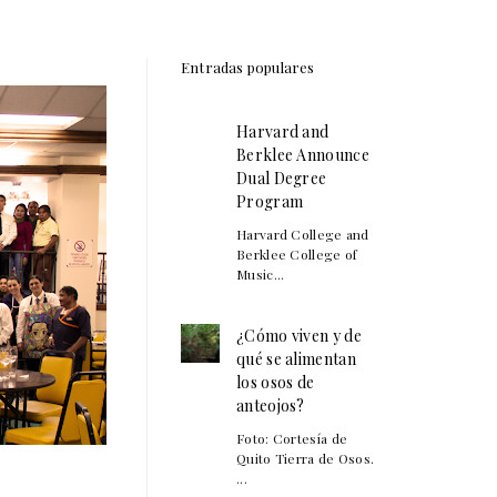
Entradas populares
Harvard and
Berklee Announce
Dual Degree
Program
Harvard College and
Berklee College of
Music...
¿Cómo viven y de
qué se alimentan
los osos de
anteojos?
Foto: Cortesía de
Quito Tierra de Osos.
...