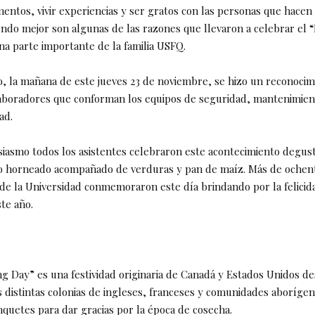
ntos, vivir experiencias y ser gratos con las personas que hacen
do mejor son algunas de las razones que llevaron a celebrar el “
na parte importante de la familia USFQ.
o, la mañana de este jueves 23 de noviembre, se hizo un reconocim
laboradores que conforman los equipos de seguridad, mantenimien
ad.
iasmo todos los asistentes celebraron este acontecimiento degus
vo horneado acompañado de verduras y pan de maíz. Más de ochen
de la Universidad conmemoraron este día brindando por la felicidad
ste año.
ng Day” es una festividad originaria de Canadá y Estados Unidos de
s distintas colonias de ingleses, franceses y comunidades aboríge
quetes para dar gracias por la época de cosecha.