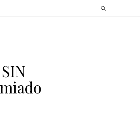
 SIN
emiado