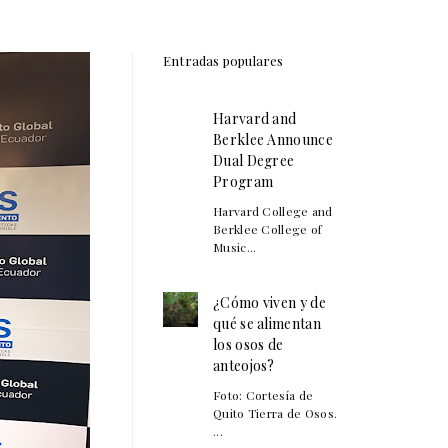
Entradas populares
Harvard and
Berklee Announce
Dual Degree
Program
Harvard College and
Berklee College of
Music...
¿Cómo viven y de
qué se alimentan
los osos de
anteojos?
Foto: Cortesía de
Quito Tierra de Osos.
...