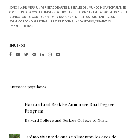
SOMOS LA PRIMERA UNIVERSIDAD DE ARTES LIBERALES DEL MUNDO HISPANOPARLANTE,
CONSIDERADOS COMO LA UNIVERSIDAD NO.1 EN ECUADOR Y ENTRE LAS 800 MEJORES DEL
MUNDO POR 'QS WORLD UNIVERSITY RANKINGS'. NUESTROS ESTUDIANTES SON
FORMADOS COMO PERSONAS LIBREPENSADORAS, INNOVADORAS, CREATIVAS Y
EMPRENDEDORAS.
SÍGUENOS
Entradas populares
Harvard and Berklee Announce Dual Degree
Program
Harvard College and Berklee College of Music...
¿Cómo viven y de qué se alimentan los osos de