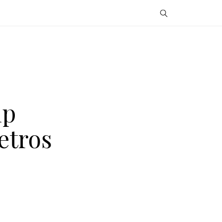
ip
etros