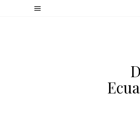
D
Ecua