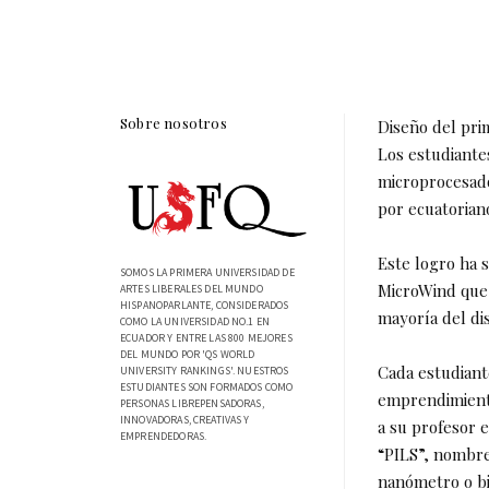
Sobre nosotros
Diseño del pri
Los estudiante
microprocesado
por ecuatorian
Este logro ha s
SOMOS LA PRIMERA UNIVERSIDAD DE
MicroWind que e
ARTES LIBERALES DEL MUNDO
HISPANOPARLANTE, CONSIDERADOS
mayoría del di
COMO LA UNIVERSIDAD NO.1 EN
ECUADOR Y ENTRE LAS 800 MEJORES
DEL MUNDO POR 'QS WORLD
Cada estudiant
UNIVERSITY RANKINGS'. NUESTROS
ESTUDIANTES SON FORMADOS COMO
emprendimiento
PERSONAS LIBREPENSADORAS,
INNOVADORAS, CREATIVAS Y
a su profesor 
EMPRENDEDORAS.
“PILS”, nombre 
nanómetro o bi