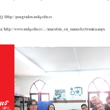
: Http://posgrados.usfq.edu.ec
a: http://www.usfq.edu.ec/.../maestria_en_nanoelectronica.aspx