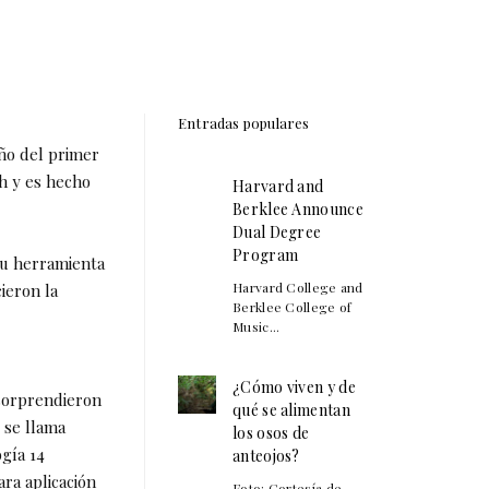
Entradas populares
ño del primer
h y es hecho
Harvard and
Berklee Announce
Dual Degree
Program
 su herramienta
Harvard College and
ieron la
Berklee College of
Music...
¿Cómo viven y de
 sorprendieron
qué se alimentan
 se llama
los osos de
ogía 14
anteojos?
ra aplicación
Foto: Cortesía de