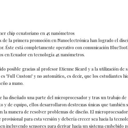
mer chip ecuatoriano en 45 nanómetros
s de la primera promoción en Nanoelectrónica han logrado el dise
r. Éste está completamente operativo con comunicación BlueToot
os en Ecuador en tecnología 45 nanómetros.
ido posible gracias al profesor Etienne Sicard y a la utilización de
s "Full Custom" y no automático, es decir, que los estudiantes hic
seño a mano.
e ha diseñado una parte del microprocesador y tras un trabajo de
 y de equipo, ellos desarrollaron destrezas únicas que también
en la manera de resolver problemas de diseño. El microprocesador
provisional para esta versión y debería crecer sea hacia la tecnol
en incluyendo sensores para derivar hacia un sistema embebido pa