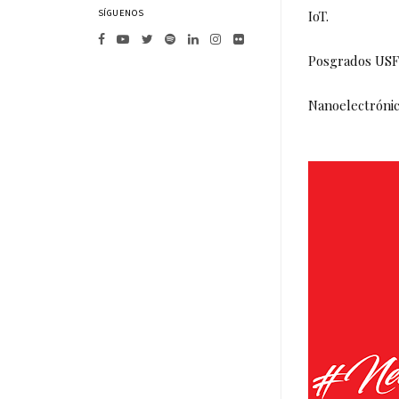
SÍGUENOS
IoT.
Posgrados USFQ
Nanoelectrónic