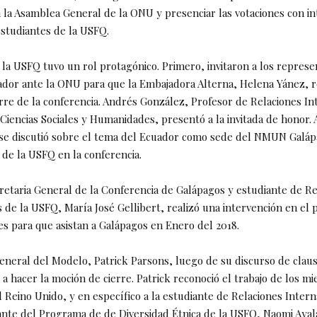
 la Asamblea General de la ONU y presenciar las votaciones con i
estudiantes de la USFQ.
 la USFQ tuvo un rol protagónico. Primero, invitaron a los represe
ador ante la ONU para que la Embajadora Alterna, Helena Yánez, re
erre de la conferencia. Andrés González, Profesor de Relaciones In
 Ciencias Sociales y Humanidades, presentó a la invitada de honor.
se discutió sobre el tema del Ecuador como sede del NMUN Galáp
 de la USFQ en la conferencia.
retaria General de la Conferencia de Galápagos y estudiante de Re
 de la USFQ, María José Gellibert, realizó una intervención en el 
tes para que asistan a Galápagos en Enero del 2018.
eneral del Modelo, Patrick Parsons, luego de su discurso de clausu
a hacer la moción de cierre. Patrick reconoció el trabajo de los m
 Reino Unido, y en específico a la estudiante de Relaciones Inter
nte del Programa de de Diversidad Étnica de la USFQ, Naomi Ayal