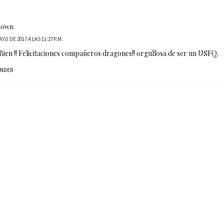
nown
AYO DE 2017 A LAS 11:27 P.M.
ien !! Felicitaciones compañeros dragones!! orgullosa de ser un USFQ.
ONDER