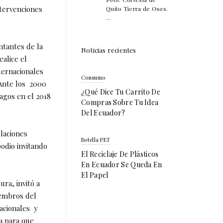
ntervenciones
Quito Tierra de Osos.
...
ntantes de la
Noticias recientes
alice el
ternacionales
Consumo
 Ante los 2000
¿Qué Dice Tu Carrito De
agos en el 2018
Compras Sobre Tu Idea
Del Ecuador?
laciones
Botella PET
podio invitando
El Reciclaje De Plásticos
En Ecuador Se Queda En
El Papel
ra, invitó a
iembros del
nacionales y
a para que