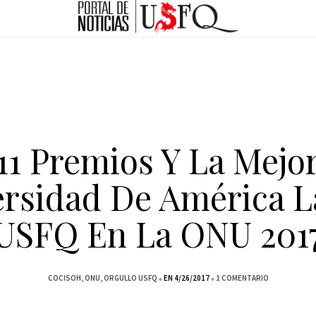
11 Premios Y La Mejo
rsidad De América L
USFQ En La ONU 201
COCISOH
ONU
ORGULLO USFQ
EN 4/26/2017
1 COMENTARIO