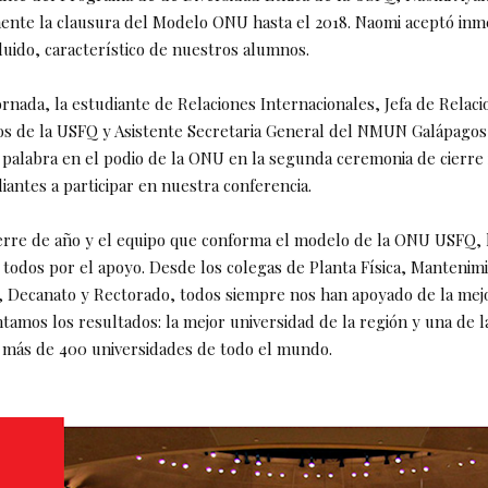
almente la clausura del Modelo ONU hasta el 2018. Naomi aceptó in
fluido, característico de nuestros alumnos.
 jornada, la estudiante de Relaciones Internacionales, Jefa de Relac
os de la USFQ y Asistente Secretaria General del NMUN Galápagos
 palabra en el podio de la ONU en la segunda ceremonia de cierre 
iantes a participar en nuestra conferencia.
erre de año y el equipo que conforma el modelo de la ONU USFQ, 
todos por el apoyo. Desde los colegas de Planta Física, Mantenim
, Decanato y Rectorado, todos siempre nos han apoyado de la mej
tamos los resultados: la mejor universidad de la región y una de l
 más de 400 universidades de todo el mundo.