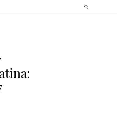
r
atina:
7