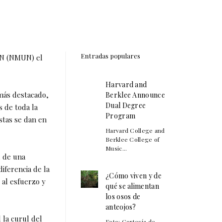
Entradas populares
 UN (NMUN) el
Harvard and
más destacado,
Berklee Announce
Dual Degree
 de toda la
Program
stas se dan en
Harvard College and
Berklee College of
Music...
, de una
iferencia de la
¿Cómo viven y de
 al esfuerzo y
qué se alimentan
los osos de
anteojos?
 la curul del
Foto: Cortesía de