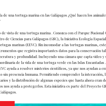
ida de una tortuga marina en las Galápagos ¿Qué hacen los animal
?
 de vista de una tortuga marina . Conozca con el Parque Nacional
ro de Ciencias para Galápagos (GSC), la Iniciativa Ecología Espacial
tortugas marinas (EEVC). Sin incomodar a las tortugas marinas, es
trumentos que registra importantes datos para la conservación ta
peratura y profundidad. Incluyendo una cámara que capta video y 
aordinaria de la vida de una tortuga verde en las Islas Encantadas . 
EEVC ayuda a resolver misterios científicos, ya que nos ayudan a e
 sin presencia humana. Permitiendo comprender la interacción, l
arios y la distribución de algunas especies que hasta ahora eran d
 nos ayuda a protegerlos. Esta iniciativa es parte del Proyecto G
Galápagos.