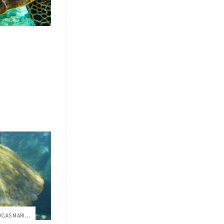
ESTUDIO USFQ REVELA QUE TORTUGAS MARINAS...