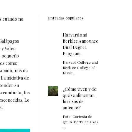
Entradas populares
es cuando no
Harvard and
 Galápagos
Berklee Announce
Dual Degree
 y Video
Program
te pequeño
Harvard College and
les como:
Berklee College of
sonido, nos da
Music...
La iniciativa de
ntender su
¿Cómo viven y de
a conducta, los
qué se alimentan
esconocidas. Lo
los osos de
SC
anteojos?
Foto: Cortesía de
Quito Tierra de Osos.
...