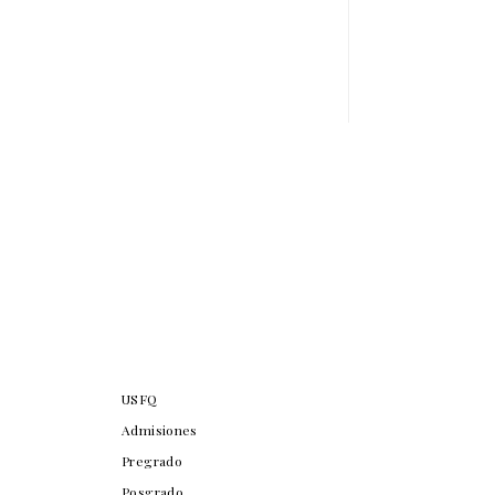
USFQ
Admisiones
Pregrado
Posgrado