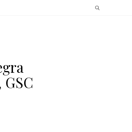
egra
, GSC