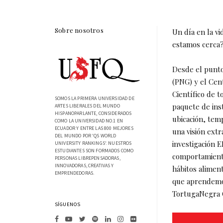
Sobre nosotros
Un día en la v
estamos cerca
Desde el punto
(PNG) y el Cent
Científico de 
SOMOS LA PRIMERA UNIVERSIDAD DE
paquete de ins
ARTES LIBERALES DEL MUNDO
HISPANOPARLANTE, CONSIDERADOS
ubicación, tem
COMO LA UNIVERSIDAD NO.1 EN
ECUADOR Y ENTRE LAS 800 MEJORES
una visión extr
DEL MUNDO POR 'QS WORLD
investigación 
UNIVERSITY RANKINGS'. NUESTROS
ESTUDIANTES SON FORMADOS COMO
comportamiento
PERSONAS LIBREPENSADORAS,
INNOVADORAS, CREATIVAS Y
hábitos aliment
EMPRENDEDORAS.
que aprendemos
TortugaNegra 
SÍGUENOS