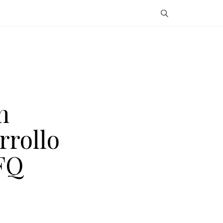
n
rrollo
FQ