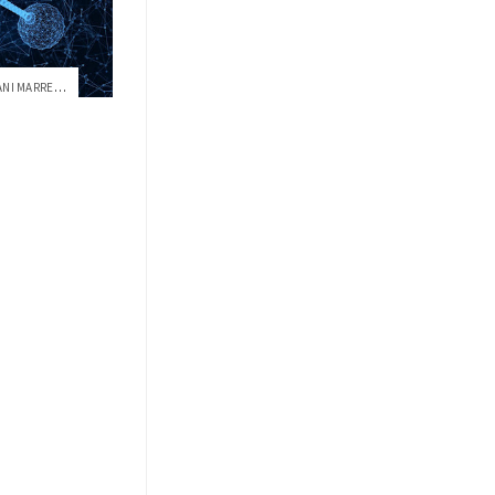
JUAN MANUEL GUAYASAMÍN Y YOVANI MARRERO;...