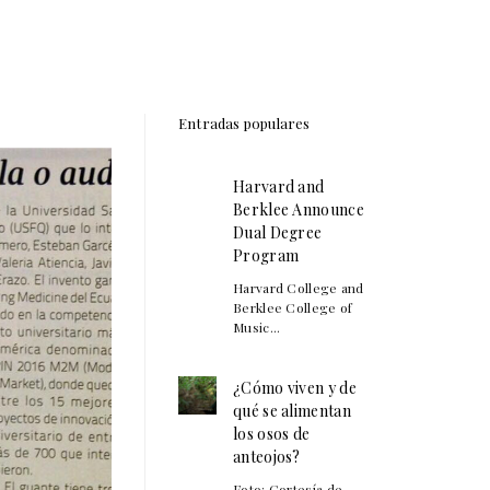
Entradas populares
Harvard and
Berklee Announce
Dual Degree
Program
Harvard College and
Berklee College of
Music...
¿Cómo viven y de
qué se alimentan
los osos de
anteojos?
Foto: Cortesía de