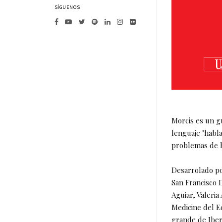
SÍGUENOS
Morcis es un gu
lenguaje "habla
problemas de h
Desarrolado po
San Francisco 
Aguiar, Valeria
Medicine del E
grande de Ibe