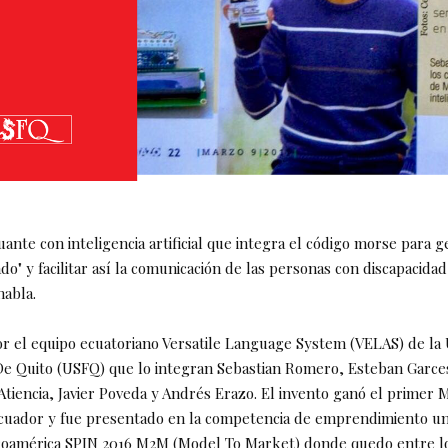
ante con inteligencia artificial que integra el código morse para g
do" y facilitar así la comunicación de las personas con discapacidad
abla.
r el equipo ecuatoriano Versatile Language System (VELAS) de la 
De Quito (USFQ) que lo integran Sebastian Romero, Esteban Garce
 Atiencia, Javier Poveda y Andrés Erazo. El invento ganó el primer
cuador y fue presentado en la competencia de emprendimiento uni
roamérica SPIN 2016 M2M (Model To Market) donde quedo entre lo