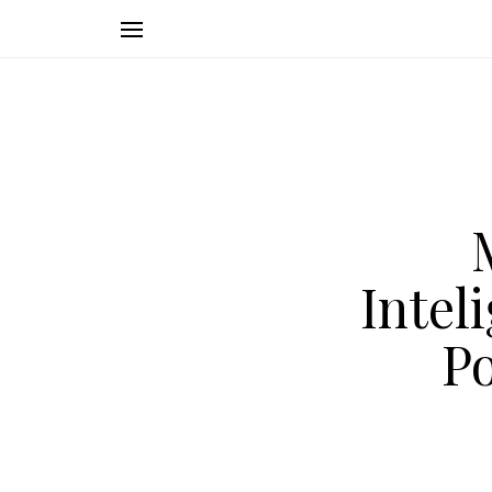
Intel
P