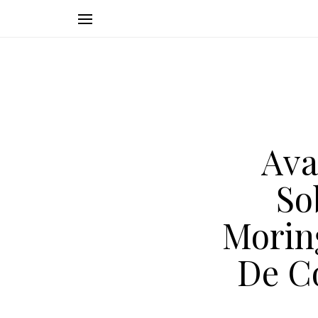
Ava
So
Morin
De C