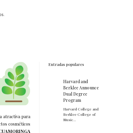
OS.
Entradas populares
Harvard and
Berklee Announce
Dual Degree
Program
Harvard College and
Berklee College of
a atractiva para
Music...
ctos cosméticos
CUAMORINGA