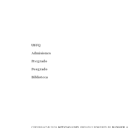
USFQ
Admisiones
Pregrado
Posgrado
Biblioteca
COPYRIGHT ©
2026
NOTICIAS USFQ
. PROUDLY POWERED BY
BLOGGER
. 