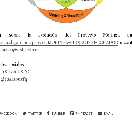
er sobre la evolución del Proyecto Moringa pued
researchgate.net/project/MORINGA-PROJECT-IN-ECUADOR
o cont
ndazuri@usfq.edu.ec
des sociales:
CAS Lab USFQ
gicaslabusfq
FACEBOOK
TWITTER
TUMBLR
PINTEREST
EMAIL