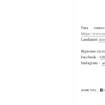
Para conoc
https://www.
Landázuri:
ala
Síguenos en re
Facebook -
GI
Instagram -
@
SHARE THIS: