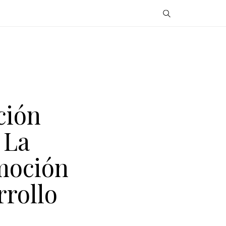
ción
 La
moción
rollo