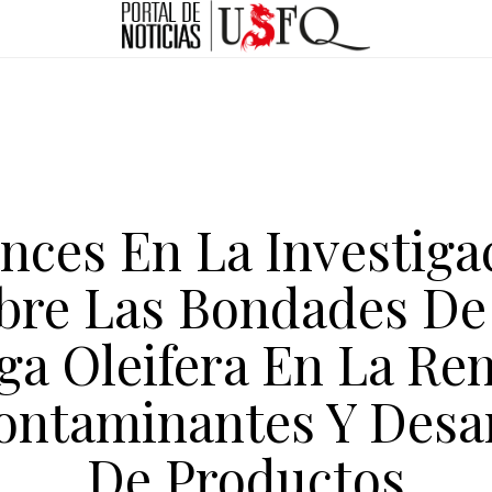
nces En La Investiga
bre Las Bondades De
ga Oleifera En La Re
ontaminantes Y Desar
De Productos