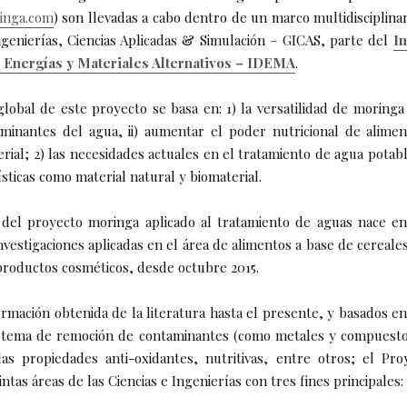
inga.com
) son llevadas a cabo dentro de un marco multidisciplinar
genierías, Ciencias Aplicadas & Simulación – GICAS, parte del
In
 Energías y Materiales Alternativos – IDEMA
.
lobal de este proyecto se basa en: 1) la versatilidad de moringa 
inantes del agua, ii) aumentar el poder nutricional de alimento
erial; 2) las necesidades actuales en el tratamiento de agua potabl
ísticas como material natural y biomaterial.
 del proyecto moringa aplicado al tratamiento de aguas nace en
vestigaciones aplicadas en el área de alimentos a base de cereale
productos cosméticos, desde octubre 2015.
ormación obtenida de la literatura hasta el presente, y basados e
l tema de remoción de contaminantes (como metales y compuesto
as propiedades anti-oxidantes, nutritivas, entre otros; el Pr
ntas áreas de las Ciencias e Ingenierías con tres fines principales: