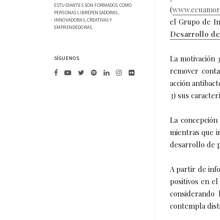
ESTUDIANTES SON FORMADOS COMO
(
www.ecuamor
PERSONAS LIBREPENSADORAS,
INNOVADORAS, CREATIVAS Y
el Grupo de In
EMPRENDEDORAS.
Desarrollo de
La motivación g
SÍGUENOS
remover contam
acción antibact
3) sus caracter
La concepción
mientras que in
desarrollo de 
A partir de inf
positivos en e
considerando l
contempla disti