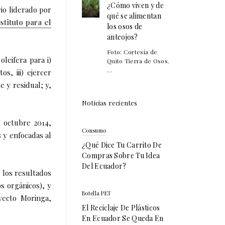
¿Cómo viven y de
io liderado por
qué se alimentan
stituto para el
los osos de
anteojos?
Foto: Cortesía de
oleifera para i)
Quito Tierra de Osos.
...
s, iii) ejercer
e y residual; y,
Noticias recientes
 octubre 2014,
Consumo
s y enfocadas al
¿Qué Dice Tu Carrito De
Compras Sobre Tu Idea
Del Ecuador?
n los resultados
s orgánicos), y
Botella PET
oyecto Moringa,
El Reciclaje De Plásticos
En Ecuador Se Queda En