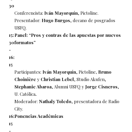
30
Conferencista:
Iván Mayorquín
, Pictoline.
Presentador:
Hugo Burgos
, decano de posgrados
USFQ.
15:
Panel: “Pros y contras de las apuestas por nuevos
30
formatos”
-
16:
15
Participantes:
Iván Mayorquín
, Pictoline
, Bruno
Choinière
y
Christian Lebel
, Studio Akufen,
Stephanie Abaroa
, Alumni USFQ y
Jorge Cisneros
,
U. Católica
.
Moderador:
Nathaly Toledo
, presentadora de Radio
City.
16:
Ponencias Académicas
15
-