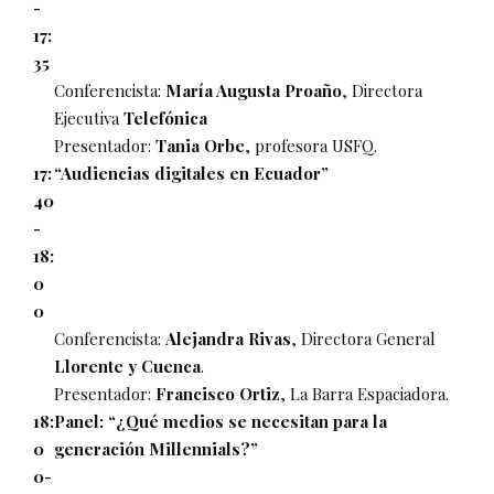
-
17:
35
Conferencista:
María Augusta Proaño
, Directora
Ejecutiva
Telefónica
Presentador:
Tania Orbe
, profesora USFQ.
17:
“Audiencias digitales en Ecuador”
40
-
18:
0
0
Conferencista:
Alejandra Rivas
, Directora General
Llorente y Cuenca
.
Presentador:
Francisco Ortiz
, La Barra Espaciadora.
18:
Panel: “¿Qué medios se necesitan para la
0
generación Millennials?”
0-