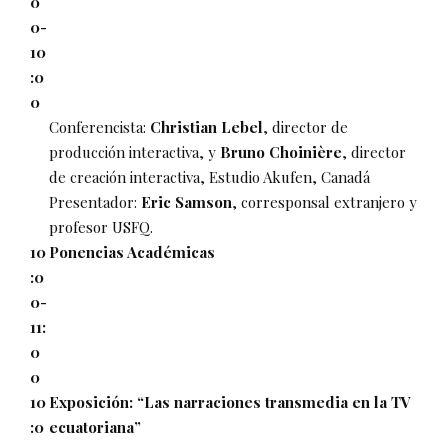
0
0-
10
:0
0
Conferencista:
Christian Lebel
, director de
producción interactiva, y
Bruno Choinière
, director
de creación interactiva, Estudio Akufen, Canadá
Presentador:
Eric Samson
, corresponsal extranjero y
profesor USFQ.
10
Ponencias Académicas
:0
0-
11:
0
0
10
Exposición: “Las narraciones transmedia en la TV
:0
ecuatoriana”