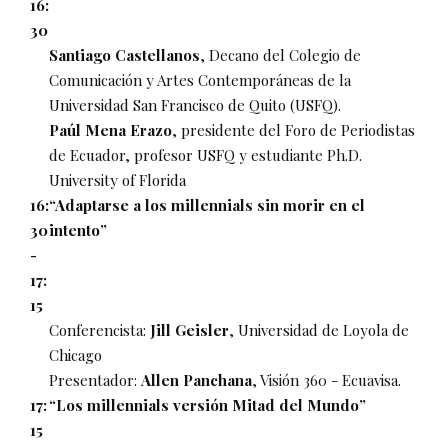
16:
30
Santiago Castellanos
, Decano del Colegio de
Comunicación y Artes Contemporáneas de la
Universidad San Francisco de Quito (USFQ).
Paúl Mena Erazo
, presidente del Foro de Periodistas
de Ecuador, profesor USFQ y estudiante Ph.D.
University of Florida
16:
“Adaptarse a los millennials sin morir en el
30
intento”
-
17:
15
Conferencista:
Jill Geisler
, Universidad de Loyola de
Chicago
Presentador:
Allen Panchana
, Visión 360 - Ecuavisa.
17:
“Los millennials versión Mitad del Mundo”
15