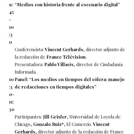
9:
“Medios con historia frente al escenario digital”
45
-
10
:3
0
Conferencista:
Vincent Gerhards
, director adjunto de
la redacción de
France Télévision
.
Presentadora:
Pablo Villacís
, director de Ciudadanía
Informada.
10
Panel: “Los medios en tiempos del cólera: manejo
:3
de redacciones en tiempos digitales”
0-
11:
30
Participantes:
Jill Geisler
, Universidad de Loyola de
Chicago,
Gonzalo Ruiz*
, El Comercio.
Vincent
Gerhards
, director adjunto de la redacción de France