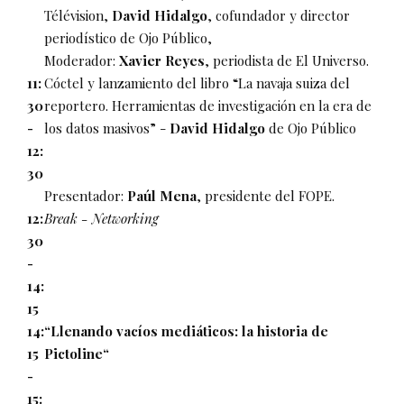
Télévision,
David Hidalgo
, cofundador y director
periodístico de Ojo Público,
Moderador:
Xavier Reyes
, periodista de El Universo.
11:
Cóctel y lanzamiento del libro “La navaja suiza del
30
reportero. Herramientas de investigación en la era de
-
los datos masivos” -
David Hidalgo
de Ojo Público
12:
30
Presentador:
Paúl Mena
, presidente del FOPE.
12:
Break - Networking
30
-
14:
15
14:
“Llenando vacíos mediáticos: la historia de
15
Pictoline“
-
15: