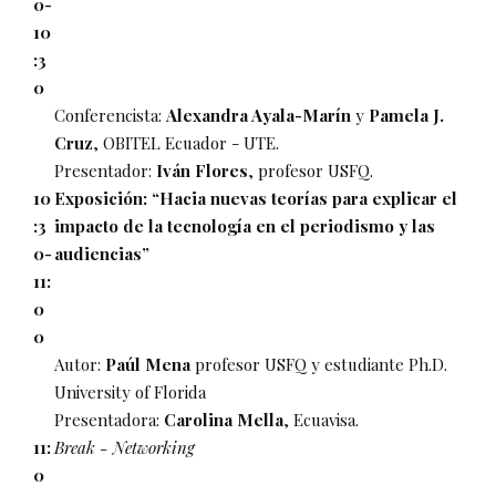
0-
10
:3
0
Conferencista:
Alexandra Ayala-Marín
y
Pamela J.
Cruz
, OBITEL Ecuador - UTE.
Presentador:
Iván Flores
, profesor USFQ.
10
Exposición: “Hacia nuevas teorías para explicar el
:3
impacto de la tecnología en el periodismo y las
0-
audiencias”
11:
0
0
Autor:
Paúl Mena
profesor USFQ y estudiante Ph.D.
University of Florida
Presentadora:
Carolina Mella
, Ecuavisa.
11:
Break - Networking
0