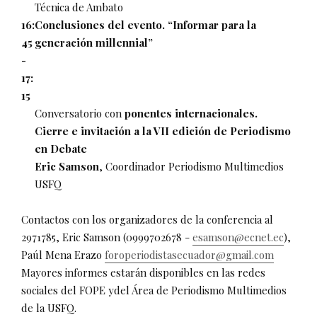
Técnica de Ambato
16:
Conclusiones del evento. “Informar para la
45
generación millennial”
-
17:
15
Conversatorio con
ponentes internacionales.
Cierre e invitación a la VII edición de Periodismo
en Debate
Eric Samson
, Coordinador Periodismo Multimedios
USFQ
Contactos con los organizadores de la conferencia al
2971785, Eric Samson (0999702678 -
esamson@ecnet.ec
),
Paúl Mena Erazo
foroperiodistasecuador@gmail.com
Mayores informes estarán disponibles en las redes
sociales del FOPE ydel Área de Periodismo Multimedios
de la USFQ.