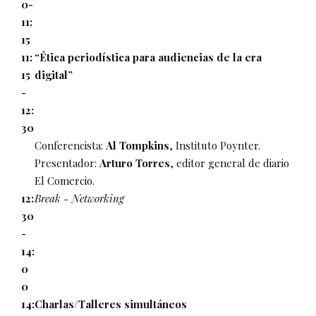
0-
11:
15
11:
“Ética periodística para audiencias de la era
15
digital”
-
12:
30
Conferencista:
Al Tompkins
, Instituto Poynter.
Presentador:
Arturo Torres
, editor general de diario
El Comercio.
12:
Break - Networking
30
-
14:
0
0
14:
Charlas/Talleres simultáneos