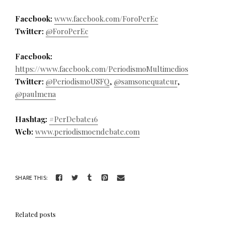
Facebook:
www.facebook.com/ForoPerEc
Twitter:
@ForoPerEc
Facebook:
https://www.facebook.com/PeriodismoMultimedios
Twitter:
@PeriodismoUSFQ
,
@samsonequateur
,
@paulmena
Hashtag:
#PerDebate16
Web:
www.periodismoendebate.com
SHARE THIS:
Related posts