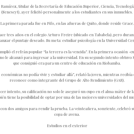
 Ramírez, titular de la Secretaría de Educación Superior, Ciencia, Tecnolog
(Senescyt), ayer felicitó personalmente a los estudiantes en sus inmuebles.
La primera parada fue en Pifo, en las afueras de Quito, donde reside Grace.
hace tres años en el colegio Arturo Freire (ubicado en Tababela), pero duran
anzar el puntaje deseado. Su meta: estudiar psicología en la Universidad Cen
umplió el refrán popular “la tercera es la vencida”. En la primera ocasión -c
 no le alcanzó para ingresar a la universidad. En su segundo intento obtuvo 
que consiguió era para un centro de educación en Riobamba.
económicas no podía vivir y estudiar allá”, relató la joven, mientras recibía 
reconoce como integrante del Grupo de Alto Rendimiento (GAR).
cer intento, su calificación no solo le aseguró un cupo en el alma máter de la
ién tiene la posibilidad de optar por una de las mejores universidades del m
 con dos amigos para rendir la prueba. La veinteañera, sonriente, celebró 
copa de avena.
Estudios en el exterior