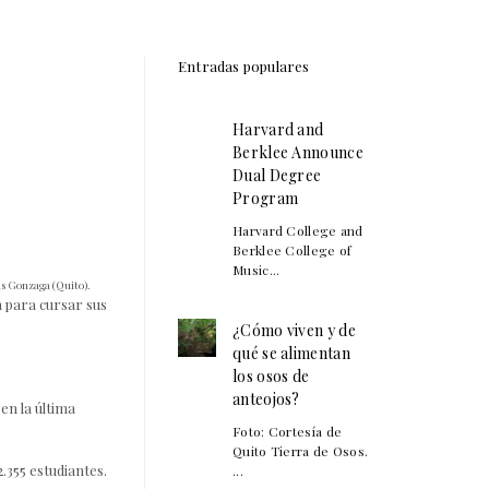
Entradas populares
Harvard and
Berklee Announce
Dual Degree
Program
Harvard College and
Berklee College of
Music...
is Gonzaga (Quito).
a para cursar sus
¿Cómo viven y de
qué se alimentan
los osos de
anteojos?
en la última
Foto: Cortesía de
Quito Tierra de Osos.
2.355 estudiantes.
...