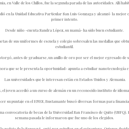
a, en Valle de los Chillos, fue la segunda parada de las autoridades. Allí habi
tudió en la Unidad Educativa Particular San Luis Gonzaga y alcanzó la mejor ca
primer intento.
Desde niño -cuenta Sandra López, su mamá- ha sido buen estudiante.
etas de sus uniformes de escuela y colegio sobresalen las medallas que obtu
estudiantil.
 otorgó, antes de graduarse, un anillo de oro por ser el mejor egresado de
ora que se le presenta la oportunidad- apunta a estudiar nanotecnología en
Las universidades que le interesan están en Estados Unidos y Alemania.
, el joven accedió a un curso de alemán en un reconocido instituto de idioma
cer su puntaje en el ENES, Bustamante buscó diversas formas para financiar
una convocatoria de becas de la Universidad San Francisco de Quito (USFQ). El
semana pasada le informaron que fue uno de los elegidos.
la noticia de la Senescyt- optó por estudiar en el extranjero. Quienes decid