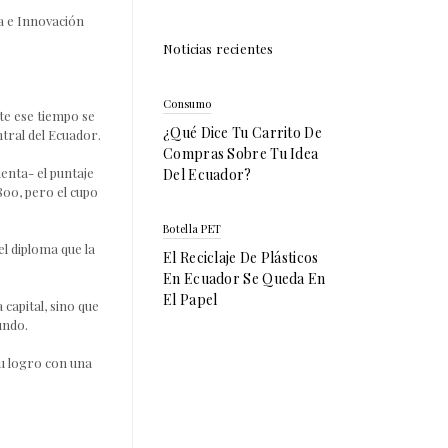
ía e Innovación
Noticias recientes
Consumo
te ese tiempo se
¿Qué Dice Tu Carrito De
tral del Ecuador.
Compras Sobre Tu Idea
uenta- el puntaje
Del Ecuador?
800, pero el cupo
Botella PET
el diploma que la
El Reciclaje De Plásticos
En Ecuador Se Queda En
El Papel
 capital, sino que
undo.
su logro con una