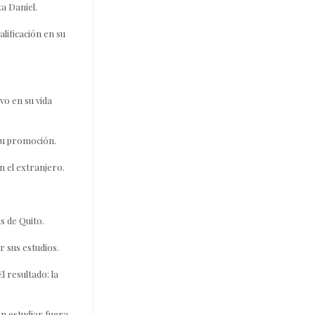
ta Daniel.
lificación en su
vo en su vida
 su promoción.
 el extranjero.
s de Quito.
 sus estudios.
 resultado: la
an estudiar fuera