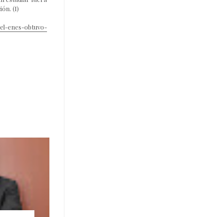
ón. (I)
del-enes-obtuvo-