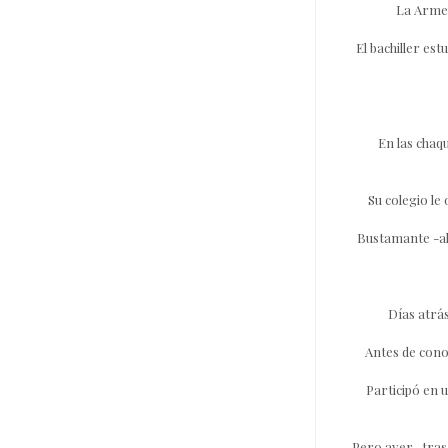
La Armeni
El bachiller es
En las chaqu
Su colegio le
Bustamante -ah
Días atrás
Antes de cono
Participó en 
Pero ayer -tras 