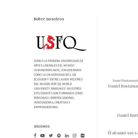
Sobre nosotros
SOMOS LA PRIMERA UNIVERSIDAD DE
ARTES LIBERALES DEL MUNDO
HISPANOPARLANTE, CONSIDERADOS
COMO LA UNIVERSIDAD NO.1 EN
ECUADOR Y ENTRE LAS 800 MEJORES
Daniel Bustamante 
DEL MUNDO POR 'QS WORLD
Daniel Bustamant
UNIVERSITY RANKINGS'. NUESTROS
ESTUDIANTES SON FORMADOS COMO
PERSONAS LIBREPENSADORAS,
INNOVADORAS, CREATIVAS Y
EMPRENDEDORAS.
Daniel Bust
SÍGUENOS
Él alcanzó 995/1.