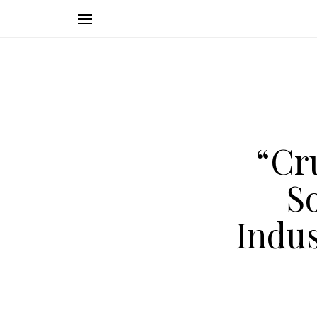
“Cr
S
Indus