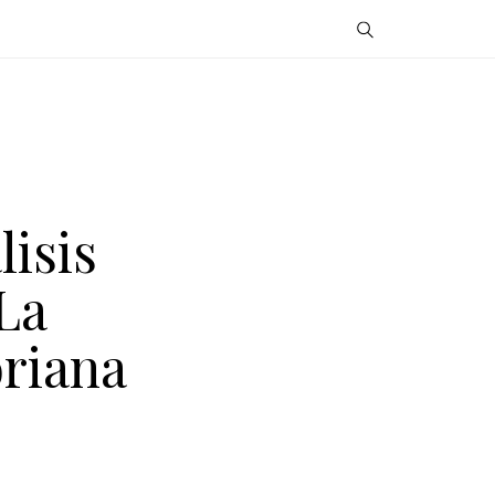
isis
La
oriana