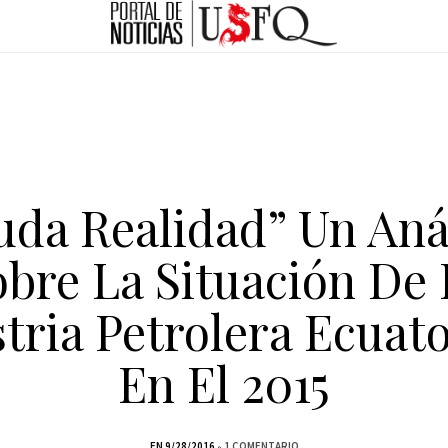
uda Realidad” Un Anál
obre La Situación De 
tria Petrolera Ecuat
En El 2015
EN 9/28/2016
1 COMENTARIO