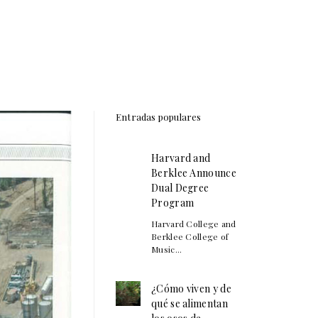
Entradas populares
Harvard and
Berklee Announce
Dual Degree
Program
Harvard College and
Berklee College of
Music...
¿Cómo viven y de
qué se alimentan