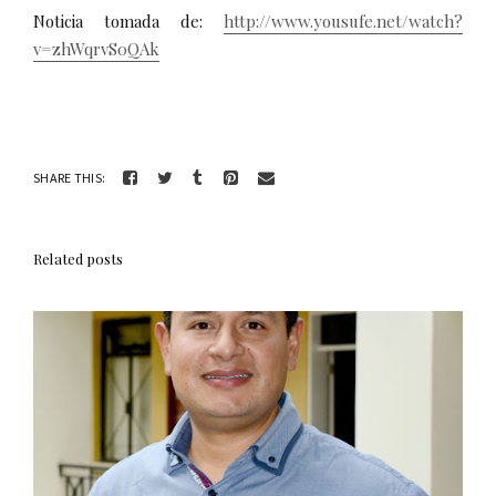
Noticia tomada de:
http://www.yousufe.net/watch?
v=zhWqrvS0QAk
SHARE THIS:
Related posts