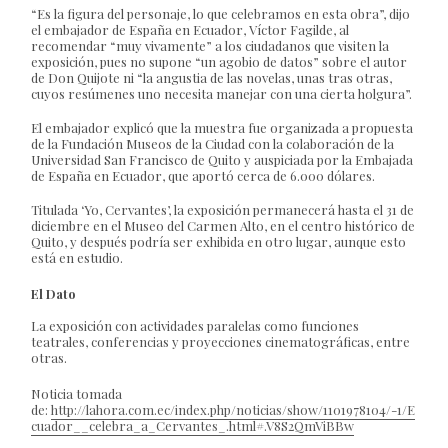
“Es la figura del personaje, lo que celebramos en esta obra”, dijo
el embajador de España en Ecuador, Víctor Fagilde, al
recomendar “muy vivamente” a los ciudadanos que visiten la
exposición, pues no supone “un agobio de datos” sobre el autor
de Don Quijote ni “la angustia de las novelas, unas tras otras,
cuyos resúmenes uno necesita manejar con una cierta holgura”.
El embajador explicó que la muestra fue organizada a propuesta
de la Fundación Museos de la Ciudad con la colaboración de la
Universidad San Francisco de Quito y auspiciada por la Embajada
de España en Ecuador, que aportó cerca de 6.000 dólares.
Titulada ‘Yo, Cervantes’, la exposición permanecerá hasta el 31 de
diciembre en el Museo del Carmen Alto, en el centro histórico de
Quito, y después podría ser exhibida en otro lugar, aunque esto
está en estudio.
El Dato
La exposición con actividades paralelas como funciones
teatrales, conferencias y proyecciones cinematográficas, entre
otras.
Noticia tomada
de:
http://lahora.com.ec/index.php/noticias/show/1101978104/-1/E
cuador__celebra_a_Cervantes_.html#.V8S2QmViBBw