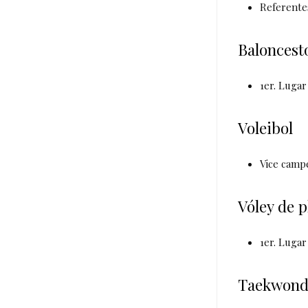
Referente
Baloncest
1er. Luga
Voleibol
Vice campe
Vóley de p
1er. Lugar
Taekwon