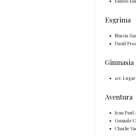
Fausto End
Esgrima
Marcia Za
David Pro
Gimnasia
1er. Lugar
Aventura
Jean Paul 
Gonzalo Ca
Charlie Va