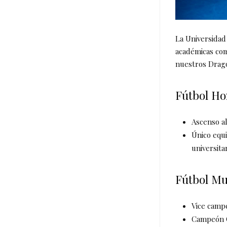
La Universidad
académicas com
nuestros Drag
Fútbol H
Ascenso al
Único equi
universita
Fútbol Mu
Vice campe
Campeón C