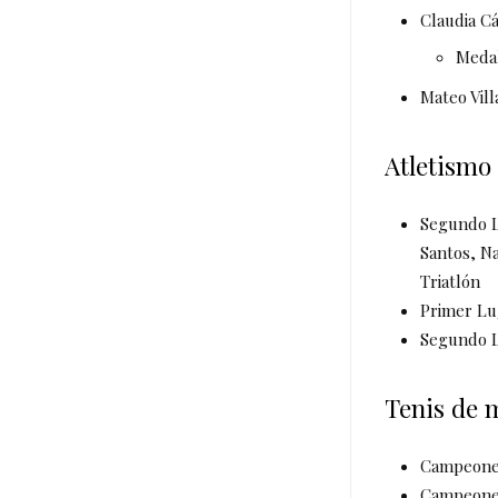
Claudia Cá
Medal
Mateo Vill
Atletismo
Segundo L
Santos, N
Triatlón
Primer Lug
Segundo L
Tenis de 
Campeones 
Campeones