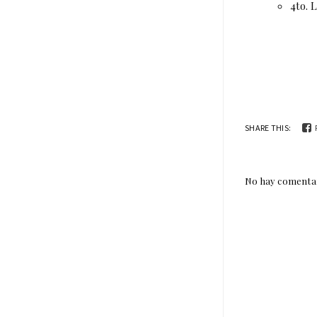
4to. 
SHARE THIS:
No hay comentar