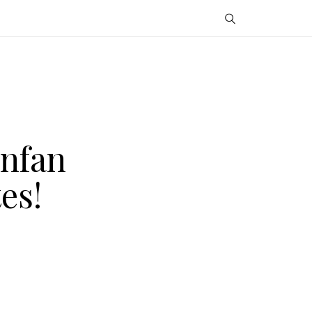
unfan
es!