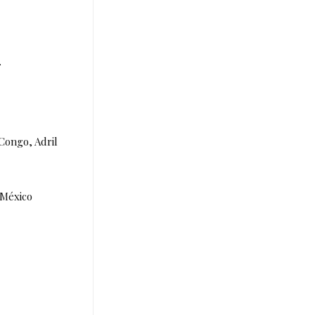
.
Congo, Adril
 México