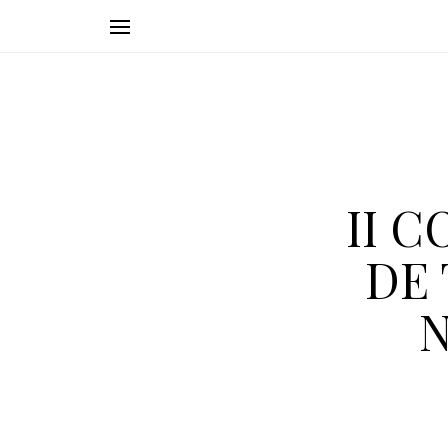
II 
DE 
N