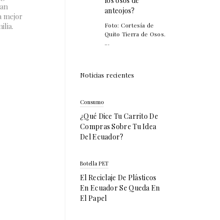
los osos de
han
anteojos?
a mejor
lia.
Foto: Cortesía de
Quito Tierra de Osos.
...
Noticias recientes
Consumo
¿Qué Dice Tu Carrito De
Compras Sobre Tu Idea
Del Ecuador?
Botella PET
El Reciclaje De Plásticos
En Ecuador Se Queda En
El Papel