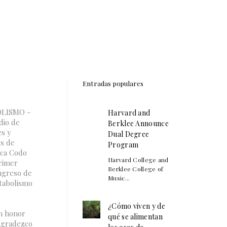
Entradas populares
OLISMO -
Harvard and
io de
Berklee Announce
es y
Dual Degree
es de
Program
oca Codo
Harvard College and
primer
Berklee College of
ongreso de
Music...
etabolismo
¿Cómo viven y de
un honor
qué se alimentan
 Agradezco