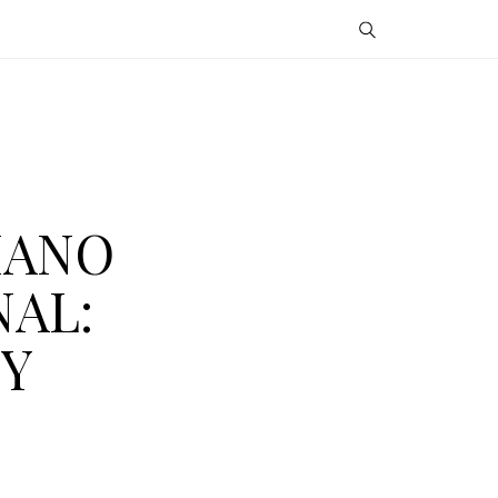
IANO
NAL:
 Y