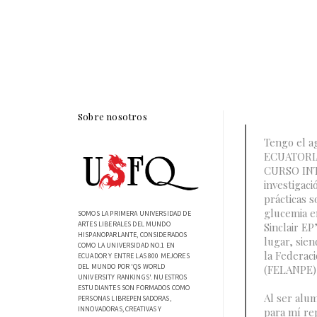
Sobre nosotros
Tengo el a
ECUATORI
CURSO INT
investigaci
prácticas s
glucemia e
SOMOS LA PRIMERA UNIVERSIDAD DE
ARTES LIBERALES DEL MUNDO
Sinclair E
HISPANOPARLANTE, CONSIDERADOS
lugar, sien
COMO LA UNIVERSIDAD NO.1 EN
la Federac
ECUADOR Y ENTRE LAS 800 MEJORES
DEL MUNDO POR 'QS WORLD
(FELANPE)”
UNIVERSITY RANKINGS'. NUESTROS
ESTUDIANTES SON FORMADOS COMO
Al ser alu
PERSONAS LIBREPENSADORAS,
INNOVADORAS, CREATIVAS Y
para mí re