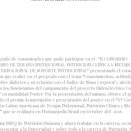
grado de comunicarles que pude participar en el : “II CONGRESO
ANO DE TERAPIA NUTRICIONAL: NUTRICION CLÍNICA Y METAB
ERNACIONAL DE SOPORTE NUTRICIONAL” presentando el estud
ón que realicé en el pregrado con el tema “Conocimientos, actitud
obre diabetes y su relación con el Índice de Masa Corporal y nivel
n los funcionarios del campamento del proyecto Hidroeléctrico C
P” en modalidad Poster. Por la presentación del mismo, obtuve el 
do el premio la inscripción y presentación del poster en el “XV C
ión Latino Americana de Terapia Nutricional, Nutrición Clínica y M
 que se realizará en Florianópolis Brasil en Octubre del 2016.
mni USFQ de Nutrición Humana y ahora trabajar en la carrera, es 
presentar a la Universidad y sobre todo a la carrera de Nutrición.