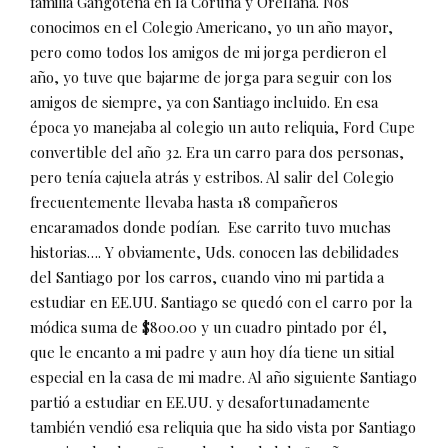
familia Gangotena en la Coruña y Orellana. Nos
conocimos en el Colegio Americano, yo un año mayor,
pero como todos los amigos de mi jorga perdieron el
año, yo tuve que bajarme de jorga para seguir con los
amigos de siempre, ya con Santiago incluido. En esa
época yo manejaba al colegio un auto reliquia, Ford Cupe
convertible del año 32. Era un carro para dos personas,
pero tenía cajuela atrás y estribos. Al salir del Colegio
frecuentemente llevaba hasta 18 compañeros
encaramados donde podían.
Ese carrito tuvo muchas
historias…. Y obviamente, Uds. conocen las debilidades
del Santiago por los carros, cuando vino mi partida a
estudiar en EE.UU. Santiago se quedó con el carro por la
módica suma de $800.00 y un cuadro pintado por él,
que le encanto a mi padre y aun hoy día tiene un sitial
especial en la casa de mi madre. Al año siguiente Santiago
partió a estudiar en EE.UU. y desafortunadamente
también vendió esa reliquia que ha sido vista por Santiago