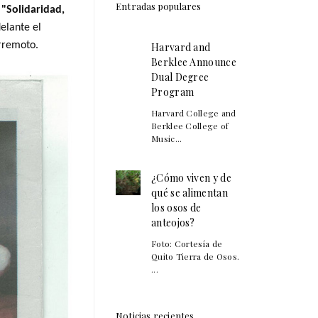
Entradas populares
e
"Solidaridad,
delante el
erremoto.
Harvard and
Berklee Announce
Dual Degree
Program
Harvard College and
Berklee College of
Music...
¿Cómo viven y de
qué se alimentan
los osos de
anteojos?
Foto: Cortesía de
Quito Tierra de Osos.
...
Noticias recientes