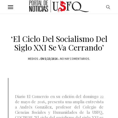
‘El Ciclo Del Socialismo Del
Siglo XXI Se Va Cerrando’
MEDIOS
EN 5/23/2016
NO HAY COMENTARIOS.
Diario El Comercio en su edición del domingo 22
de mayo de 2016, presenta una amplia entrevista
a Andrés González, profesor del Colegio de
Ciencias Sociales y Humanidades de la USFQ,
COCISOH. "El ciclo del socialismo del siglo XXI se