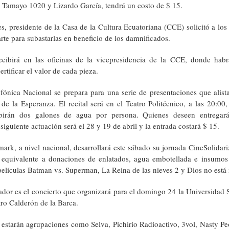
é Tamayo 1020 y Lizardo García, tendrá un costo de $ 15.
s, presidente de la Casa de la Cultura Ecuatoriana (CCE) solicitó a los a
rte para subastarlas en beneficio de los damnificados.
cibirá en las oficinas de la vicepresidencia de la CCE, donde hab
ertificar el valor de cada pieza.
fónica Nacional se prepara para una serie de presentaciones que alis
de la Esperanza. El recital será en el Teatro Politécnico, a las 20:00
ibirán dos galones de agua por persona. Quienes deseen entregar
siguiente actuación será el 28 y 19 de abril y la entrada costará $ 15.
rk, a nivel nacional, desarrollará este sábado su jornada CineSolidariz
 equivalente a donaciones de enlatados, agua embotellada e insumos
películas Batman vs. Superman, La Reina de las nieves 2 y Dios no está
dor es el concierto que organizará para el domingo 24 la Universidad 
tro Calderón de la Barca.
 estarán agrupaciones como Selva, Pichirio Radioactivo, 3vol, Nasty P