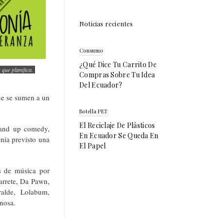
Noticias recientes
Consumo
¿Qué Dice Tu Carrito De
 que planifica.
Compras Sobre Tu Idea
Del Ecuador?
que se sumen a un
Botella PET
El Reciclaje De Plásticos
stand up comedy,
En Ecuador Se Queda En
enía previsto una
El Papel
as de música por
arrete, Da Pawn,
alde, Lolabum,
nosa.