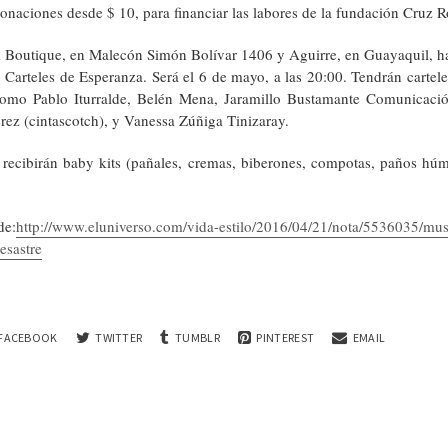
onaciones desde $ 10, para financiar las labores de la fundación Cruz R
 Boutique, en Malecón Simón Bolívar 1406 y Aguirre, en Guayaquil, ha
Carteles de Esperanza. Será el 6 de mayo, a las 20:00. Tendrán cartele
como Pablo Iturralde, Belén Mena, Jaramillo Bustamante Comunicació
rez (cintascotch), y Vanessa Zúñiga Tinizaray.
e recibirán baby kits (pañales, cremas, biberones, compotas, paños hú
de:
http://www.eluniverso.com/vida-estilo/2016/04/21/nota/5536035/musi
esastre
FACEBOOK
TWITTER
TUMBLR
PINTEREST
EMAIL