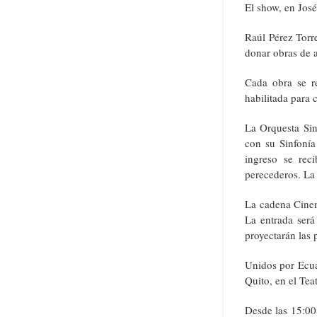
El show, en Jos
Raúl Pérez Torre
donar obras de a
Cada obra se re
habilitada para c
La Orquesta Sin
con su Sinfonía 
ingreso se rec
perecederos. La 
La cadena Cinema
La entrada será
proyectarán las 
Unidos por Ecua
Quito, en el Tea
Desde las 15:00