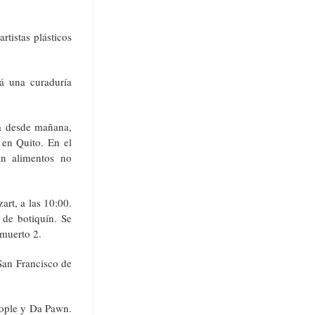
rtistas plásticos
rá una curaduría
ta desde mañana,
, en Quito. En el
án alimentos no
art, a las 10:00.
 de botiquín. Se
 muerto 2.
San Francisco de
eople y Da Pawn.