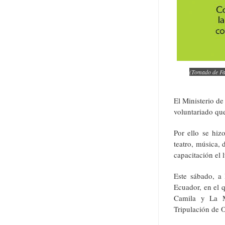
(Tomado de Fac
El Ministerio de
voluntariado que
Por ello se hiz
teatro, música, 
capacitación el 
Este sábado, a 
Ecuador, en el 
Camila y La M
Tripulación de