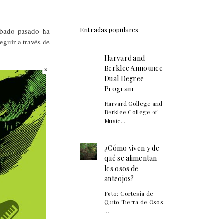
Entradas populares
ábado pasado ha
eguir a través de
Harvard and
Berklee Announce
Dual Degree
Program
Harvard College and
Berklee College of
Music...
¿Cómo viven y de
qué se alimentan
los osos de
anteojos?
Foto: Cortesía de
Quito Tierra de Osos.
...