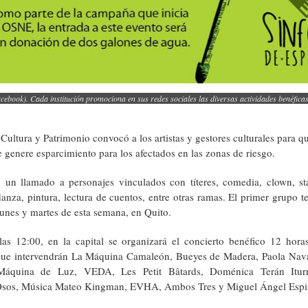
ebook). Cada institución promociona en sus redes sociales las diversas actividades benéficas
 Cultura y Patrimonio convocó a los artistas y gestores culturales para 
 genere esparcimiento para los afectados en las zonas de riesgo.
o un llamado a personajes vinculados con títeres, comedia, clown, 
danza, pintura, lectura de cuentos, entre otras ramas. El primer grupo t
lunes y martes de esta semana, en Quito.
las 12:00, en la capital se organizará el concierto benéfico 12 hor
que intervendrán La Máquina Camaleón, Bueyes de Madera, Paola Nav
áquina de Luz, VEDA, Les Petit Bâtards, Doménica Terán Iturr
 Osos, Música Mateo Kingman, EVHA, Ambos Tres y Miguel Ángel Espi