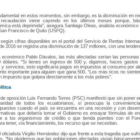
ndamental en estos momentos, sin embargo, es la disminución en re
 recaudación viene cayendo en los últimos meses porque, bás
ómica está deprimida”, asegura Santiago Oleas, analista económico 
 San Francisco de Quito (USFQ).
según cifras disponibles en el portal del Servicio de Rentas Interna
e 2016 se registra una disminución de 137 millones, con una tendenc
ta económico Pablo Dávalos, las más afectadas serían las personas
dólares. “Si tienes un ingreso de 500 y, digamos, haces gastos
y servicios, esto significaría pagos en impuestos al consumo por al
nto importante para alguien que gana 500. “Los más ricos no sient
n impuesto que golpea directamente a los más pobres”.
lítica
 de oposición Luis Fernando Torres (PSC) manifestó que sin poner en
daridad de todos los ecuatorianos, sí preocupa la conveniencia
puestos cuando el país se encuentra en una recesión y con dese
ernativas que debería tomar el Gobierno es ensayar fórmulas de e
e a los organismos de crédito o que tienda puentes con el Fon
ara tener, vía financiamiento, los recurso que se necesitan.
oficialista Virgilio Hernández dijo que frente a esta tragedia que sufri
os. “No olvidemos que las poblaciones afectadas vivían básicamente 