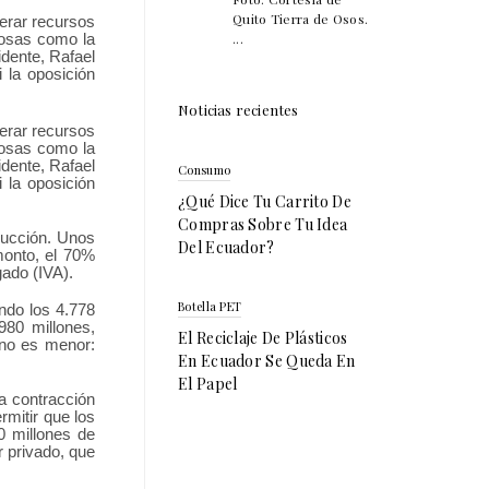
Quito Tierra de Osos.
nerar recursos
...
cosas como la
idente, Rafael
 la oposición
Noticias recientes
nerar recursos
cosas como la
idente, Rafael
Consumo
 la oposición
¿Qué Dice Tu Carrito De
Compras Sobre Tu Idea
rucción. Unos
Del Ecuador?
monto, el 70%
gado (IVA).
Botella PET
ndo los 4.778
980 millones,
El Reciclaje De Plásticos
rno es menor:
En Ecuador Se Queda En
El Papel
a contracción
mitir que los
0 millones de
 privado, que