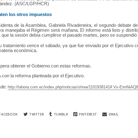
nández. (ASC/LGP/HCR)
aten los otros impuestos
sidenta de la Asamblea, Gabriela Rivadeneira, el segundo debate de
 ya manejaba el Régimen será mañana. El informe está listo y distrib
a que la sesión debía cumplirse el pasado martes, pero se suspendió 
u tratamiento vence el sábado, ya que fue enviado por el Ejecutivo c
materia económica.
pera obtener el Gobierno con estas reformas.
 con la reforma planteada por el Ejecutivo.
 de:
http://lahora.com.ec/index.php/noticias/show/1101938141#.Vx-EimNiAQ
FACEBOOK
TWITTER
TUMBLR
PINTEREST
EMAIL