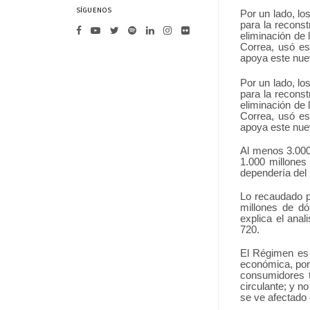
SÍGUENOS
Por un lado, lo
para la reconst
eliminación de 
Correa, usó es
apoya este nuev
Por un lado, lo
para la reconst
eliminación de 
Correa, usó es
apoya este nuev
Al menos 3.000
1.000 millones
dependería del 
Lo recaudado p
millones de dó
explica el ana
720.
El Régimen es 
económica, por 
consumidores t
circulante; y n
se ve afectado 