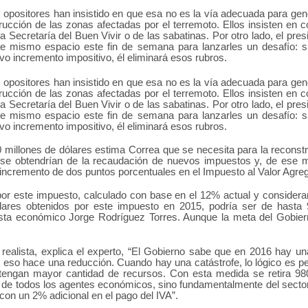
s opositores han insistido en que esa no es la vía adecuada para ge
rucción de las zonas afectadas por el terremoto. Ellos insisten en 
la Secretaría del Buen Vivir o de las sabatinas. Por otro lado, el pres
e mismo espacio este fin de semana para lanzarles un desafío: si
o incremento impositivo, él eliminará esos rubros.
s opositores han insistido en que esa no es la vía adecuada para ge
rucción de las zonas afectadas por el terremoto. Ellos insisten en 
la Secretaría del Buen Vivir o de las sabatinas. Por otro lado, el pres
e mismo espacio este fin de semana para lanzarles un desafío: si
o incremento impositivo, él eliminará esos rubros.
 millones de dólares estima Correa que se necesita para la reconst
 se obtendrían de la recaudación de nuevos impuestos y, de ese 
incremento de dos puntos porcentuales en el Impuesto al Valor Agre
or este impuesto, calculado con base en el 12% actual y considera
lares obtenidos por este impuesto en 2015, podría ser de hasta 
lista económico Jorge Rodríguez Torres. Aunque la meta del Gobie
realista, explica el experto, “El Gobierno sabe que en 2016 hay un
eso hace una reducción. Cuando hay una catástrofe, lo lógico es per
engan mayor cantidad de recursos. Con esta medida se retira 98
o de todos los agentes económicos, sino fundamentalmente del sector
con un 2% adicional en el pago del IVA”.