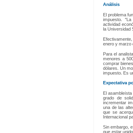
Análisis
El problema fu
impuesto. “La
actividad econ
la Universidad
Efectivamente, 
enero y marzo d
Para el analis
menores a 500 
comprar bienes 
dólares. Un mo
impuesto. Es u
Expectativa po
El asambleísta
grado de soli
incrementar im
una de las alt
que se acerqu
Internacional p
Sin embargo, el 
que estar unid