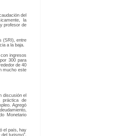
caudación del
icamente, la
y profesor de
s (SRI), entre
ia a la baja.
 con ingresos
 por 300 para
rededor de 40
en mucho este
 discusión el
 práctica de
mpleo. Agregó
ndeudamiento,
do Monetario
ó el país, hay
del turismo”,