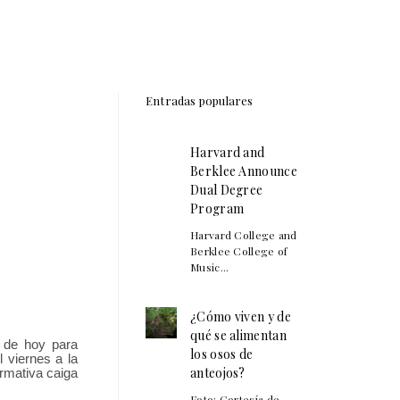
Entradas populares
Harvard and
Berklee Announce
Dual Degree
Program
Harvard College and
Berklee College of
Music...
¿Cómo viven y de
qué se alimentan
0 de hoy para
los osos de
l viernes a la
anteojos?
rmativa caiga
Foto: Cortesía de