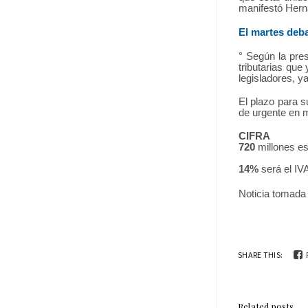
manifestó Her
El martes deb
° Según la pre
tributarias que
legisladores, y
El plazo para s
de urgente en 
CIFRA
720
millones es
14%
será el IVA
Noticia tomada
SHARE THIS:
Related posts