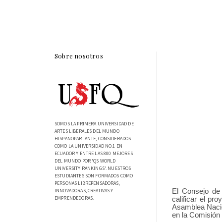
Sobre nosotros
SOMOS LA PRIMERA UNIVERSIDAD DE
ARTES LIBERALES DEL MUNDO
HISPANOPARLANTE, CONSIDERADOS
COMO LA UNIVERSIDAD NO.1 EN
ECUADOR Y ENTRE LAS 800 MEJORES
DEL MUNDO POR 'QS WORLD
UNIVERSITY RANKINGS'. NUESTROS
ESTUDIANTES SON FORMADOS COMO
PERSONAS LIBREPENSADORAS,
El Consejo de 
INNOVADORAS, CREATIVAS Y
EMPRENDEDORAS.
calificar el pr
Asamblea Nacio
en la Comisión