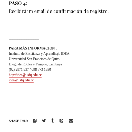
PASO 4:
Recibirá un email de confirmación de registro.
________________________________________________________________
_________________
PARA MÁS INFORMACIÓN :
Instituto de Enseñanza y Aprendizaje IDEA
Universidad San Francisco de Quito
Diego de Robles y Pampite, Cumbayá
(02) 2971 937 / 098 773 1930
http://idea@usfq.edu.ec
idea@usfq.edu.ec
SHARE THIS: