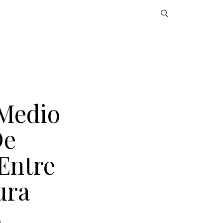
 Medio
De
 Entre
ura
.