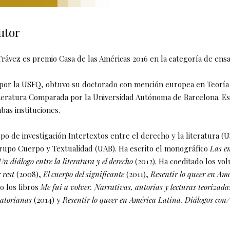
utor
Trávez es premio Casa de las Américas 2016 en la categoría de ensa
por la USFQ, obtuvo su doctorado con mención europea en Teoría 
iteratura Comparada por la Universidad Autónoma de Barcelona. E
bas instituciones.
po de investigación Intertextos entre el derecho y la literatura (
upo Cuerpo y Textualidad (UAB). Ha escrito el monográfico
Las e
 Un diálogo entre la literatura y el derecho
(2012). Ha coeditado los v
 rest
(2008),
El cuerpo del significante
(2011),
Resentir lo queer en Am
do los libros
Me fui a volver. Narrativas, autorías y lecturas teorizada
uatorianas
(2014) y
Resentir lo queer en América Latina. Diálogos con/