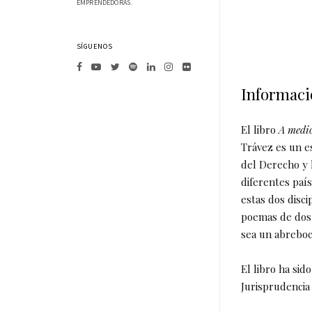
EMPRENDEDORAS.
SÍGUENOS
Informació
El libro
A medio
Trávez es un e
del Derecho y 
diferentes paí
estas dos disci
poemas de dos 
sea un abreboc
El libro ha sid
Jurisprudencia