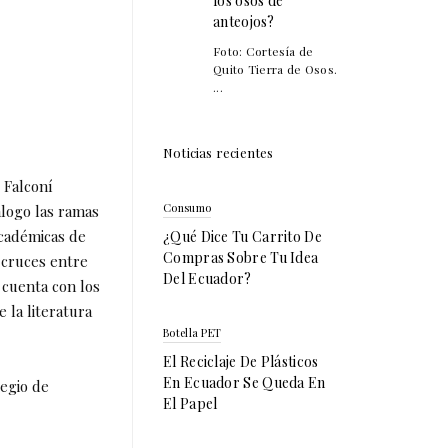
los osos de
anteojos?
Foto: Cortesía de
Quito Tierra de Osos.
...
Noticias recientes
 Falconí
Consumo
álogo las ramas
académicas de
¿Qué Dice Tu Carrito De
Compras Sobre Tu Idea
 cruces entre
Del Ecuador?
o cuenta con los
 la literatura
Botella PET
El Reciclaje De Plásticos
En Ecuador Se Queda En
legio de
El Papel