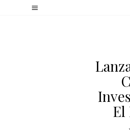
Lanza
C
Inves
El