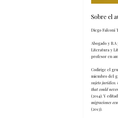
Sobre el a
Diego Falconí 
Abogado y B.A 
Literatura y L
profesor en am
Codirige el gru
miembro del gr
sujeto jurídico.
that could never
(2014). Y edita
migraciones ec
(2013).