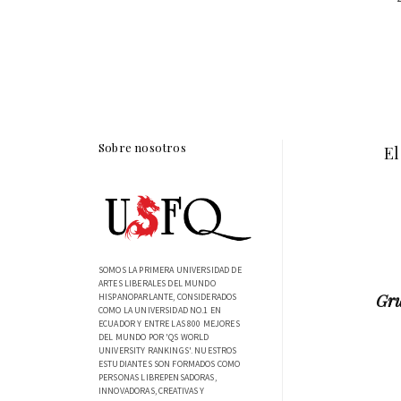
Sobre nosotros
El
SOMOS LA PRIMERA UNIVERSIDAD DE
ARTES LIBERALES DEL MUNDO
Gru
HISPANOPARLANTE, CONSIDERADOS
COMO LA UNIVERSIDAD NO.1 EN
ECUADOR Y ENTRE LAS 800 MEJORES
DEL MUNDO POR 'QS WORLD
UNIVERSITY RANKINGS'. NUESTROS
ESTUDIANTES SON FORMADOS COMO
PERSONAS LIBREPENSADORAS,
INNOVADORAS, CREATIVAS Y