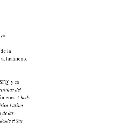
yo.
de la
s actualmente
USFQ) y es
ntrañas del
olúmenes
A body
érica Latina
s de las
desde el Sur