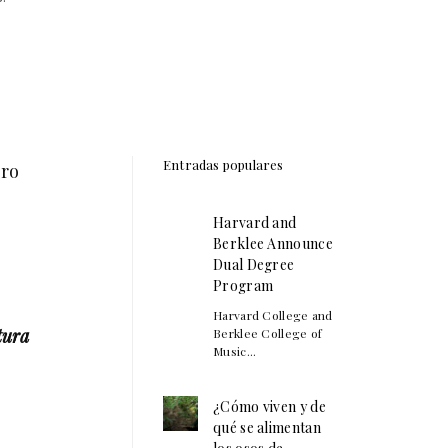
Entradas populares
bro
Harvard and
Berklee Announce
Dual Degree
Program
Harvard College and
tura
Berklee College of
Music...
¿Cómo viven y de
qué se alimentan