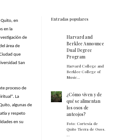
Entradas populares
 Quito, en
s en la
Harvard and
nvestigación de
Berklee Announce
del área de
Dual Degree
 Ciudad que
Program
niversidad San
Harvard College and
Berklee College of
Music...
nte proceso de
¿Cómo viven y de
ritual". La
qué se alimentan
 Quito, algunas de
los osos de
atía y respeto
anteojos?
alidades en su
Foto: Cortesía de
Quito Tierra de Osos.
...