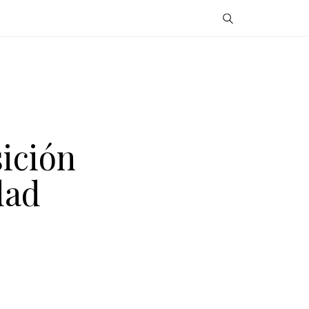
ición
dad