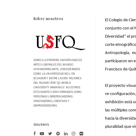
Sobre nosotros
El Colegio de Ci
conjunto con el M
Diversidad” el p
corte etnográfic
Antropología, es
SOMOS LA PRIMERA UNIVERSIDAD DE
participaron en 
ARTES LIBERALES DEL MUNDO
Francisco de Qui
HISPANOPARLANTE, CONSIDERADOS
COMO LA UNIVERSIDAD NO.1 EN
ECUADOR Y ENTRE LAS 800 MEJORES
DEL MUNDO POR 'QS WORLD
El proyecto visu
UNIVERSITY RANKINGS'. NUESTROS
ESTUDIANTES SON FORMADOS COMO
re-configuración,
PERSONAS LIBREPENSADORAS,
INNOVADORAS, CREATIVAS Y
exhibición está o
EMPRENDEDORAS.
las múltiples co
hacia la diversid
SÍGUENOS
pluralidad que vi