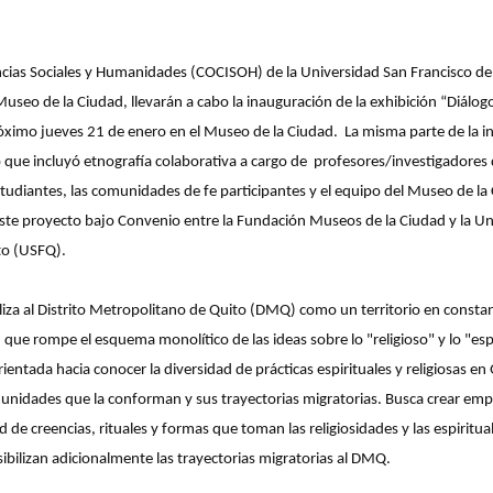
encias Sociales y Humanidades (COCISOH) de la Universidad San Francisco de
useo de la Ciudad, llevarán a cabo la inauguración de la exhibición “Diálogo
róximo jueves 21 de enero en el Museo de la Ciudad. La misma parte de la i
o que incluyó etnografía colaborativa a cargo de profesores/investigadores 
tudiantes, las comunidades de fe participantes y el equipo del Museo de la
este proyecto bajo Convenio entre la Fundación Museos de la Ciudad y la U
to (USFQ).
aliza al Distrito Metropolitano de Quito (DMQ) como un territorio en consta
 que rompe el esquema monolítico de las ideas sobre lo "religioso" y lo "espi
rientada hacia conocer la diversidad de prácticas espirituales y religiosas en
munidades que la conforman y sus trayectorias migratorias. Busca crear emp
ad de creencias, rituales y formas que toman las religiosidades y las espiritu
sibilizan adicionalmente las trayectorias migratorias al DMQ.