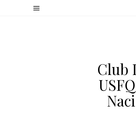
Club 
USFQ 
Nac