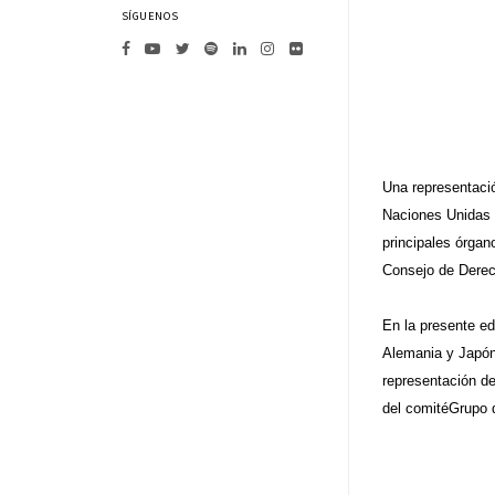
SÍGUENOS
Una representació
Naciones Unidas 
principales órga
Consejo de Dere
En la presente ed
Alemania y Japón,
representación de
del
​ comité​
Grupo 