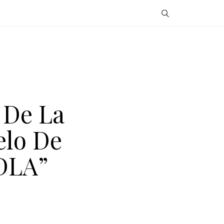
 De La
elo De
DLA”