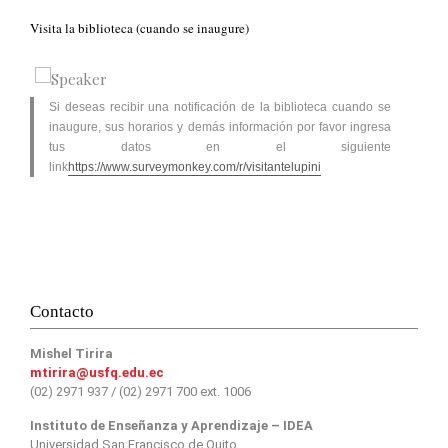
Visita la biblioteca (cuando se inaugure)
Si deseas recibir una notificación de la biblioteca cuando se
inaugure, sus horarios y demás información por favor ingresa
tus datos en el siguiente
link
https://www.surveymonkey.com/r/visitantelupini
Contacto
Mishel Tirira
mtirira@usfq.edu.ec
(02) 2971 937 / (02) 2971 700 ext. 1006
Instituto de Enseñanza y Aprendizaje – IDEA
Universidad San Francisco de Quito