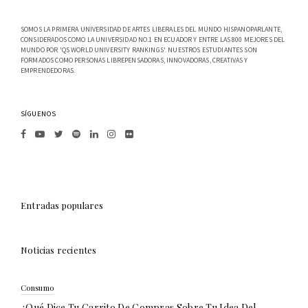
SOMOS LA PRIMERA UNIVERSIDAD DE ARTES LIBERALES DEL MUNDO HISPANOPARLANTE,
CONSIDERADOS COMO LA UNIVERSIDAD NO.1 EN ECUADOR Y ENTRE LAS 800 MEJORES DEL
MUNDO POR 'QS WORLD UNIVERSITY RANKINGS'. NUESTROS ESTUDIANTES SON
FORMADOS COMO PERSONAS LIBREPENSADORAS, INNOVADORAS, CREATIVAS Y
EMPRENDEDORAS.
SÍGUENOS
Entradas populares
Noticias recientes
Consumo
¿Qué Dice Tu Carrito De Compras Sobre Tu Idea Del