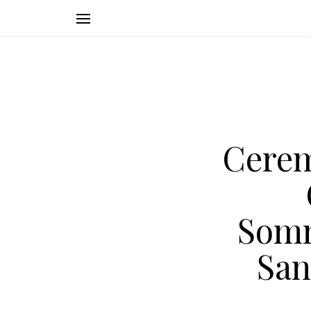
Cerem
Somm
San