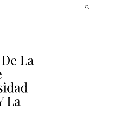
 De La
e
sidad
Y La