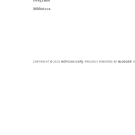
Posgrado
Biblioteca
COPYRIGHT ©
2026
NOTICIAS USFQ
. PROUDLY POWERED BY
BLOGGER
. 