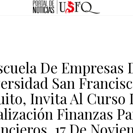
scuela De Empresas 
ersidad San Francis
ito, Invita Al Curso
alización Finanzas Pa
ncieros, 17 De Novi