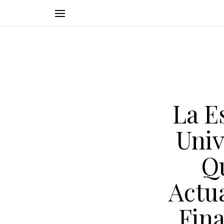
La E
Univ
Qu
Actu
Fina