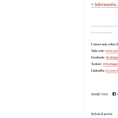
+ Información..
___________
_________
Conoce más sobre l
www.escu
Sitio web:
/EscEmp
Facebook:
@EscEmpr
Twitter:
Escuela 
LinkedIn:
SHARE THIS:
Related posts