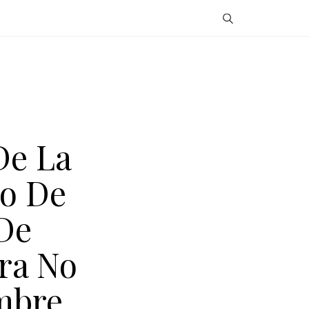
De La
co De
 De
ra No
embre