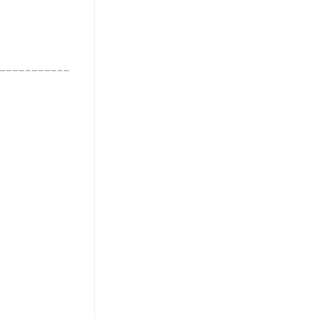
___________