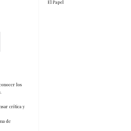
El Papel
conocer los
.
sar crítica y
oma de