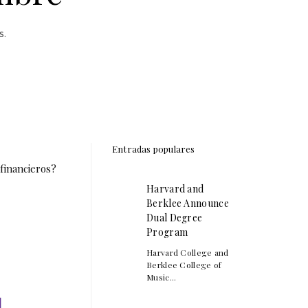
S.
Entradas populares
financieros?
Harvard and
Berklee Announce
Dual Degree
Program
Harvard College and
Berklee College of
Music...