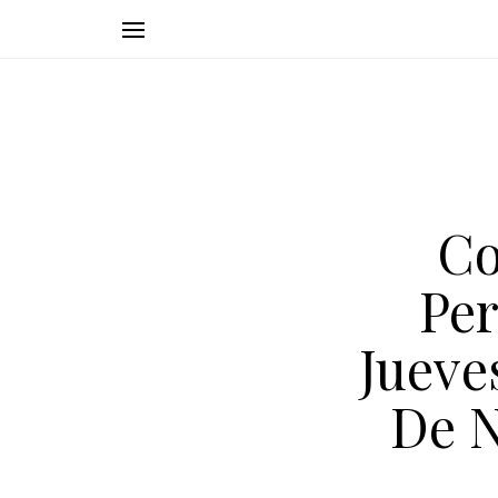
Co
Per
Jueve
De 