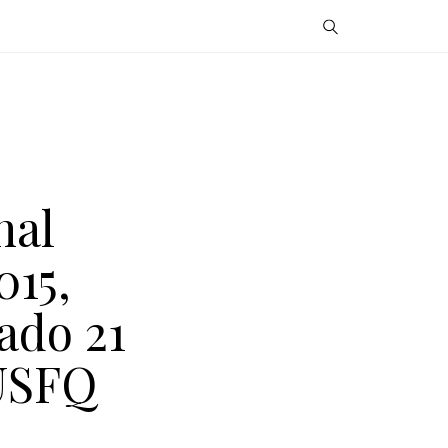
nal
015,
ado 21
USFQ