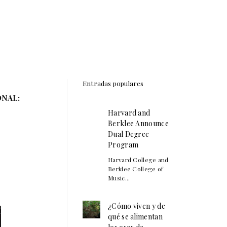
Entradas populares
ONAL:
Harvard and
Berklee Announce
Dual Degree
Program
Harvard College and
Berklee College of
Music...
¿Cómo viven y de
qué se alimentan