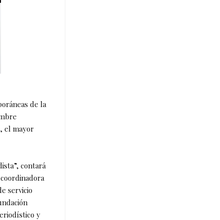
poráneas de la
embre
e, el mayor
ista”, contará
, coordinadora
e servicio
Fundación
riodístico y