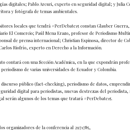
ías digitales; Pablo Arcuri, experto en seguridad digital; y Julia C
ritora y fotógrafa de temas ambientales.
sitores locales que tendrá #PerDebate15 constan Glauber Guerra,
diario El Comercio; Paúl Mena Erazo, profesor de Periodismo Multi
onsal de prensa internacional; Christian Espinosa, director de C
 Carlos Riofrío, experto en Derecho a la Información.
to contará con una Sección Académica, en la que expondrán profe
 periodismo de varias universidades de Ecuador y Colombia.
el discurso público (fact-checking), periodismo de datos, emprend
eguridad digital para periodistas, nuevas destrezas del periodista,
gal serán algunos de los temas que tratará #PerDebate15.
os organizadores de la conferencia al 2971785,