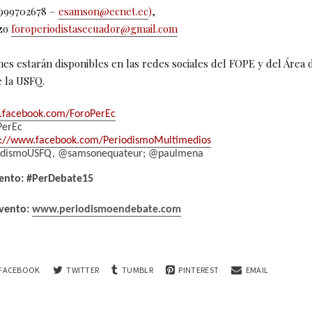
0999702678 –
esamson@ecnet.ec
)
,
azo
foroperiodistasecuador@gmail.com
es estarán disponibles en las redes sociales del FOPE y del Área 
 la USFQ.
facebook.com/ForoPerEc
PerEc
s://www.facebook.com/P
eriodismoMultimedios
iodismoUSFQ, @samsonequateur; @paulmena
vento: #PerDebate15
evento:
www.periodismoendebate.com
FACEBOOK
TWITTER
TUMBLR
PINTEREST
EMAIL