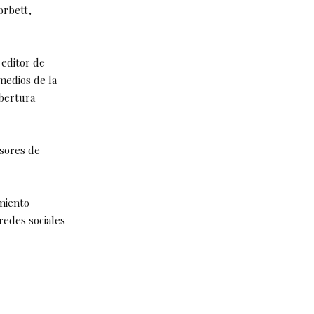
orbett,
 editor de
medios de la
obertura
sores de
imiento
 redes sociales