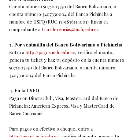
Cuenta número 5075003350 del Banco Bolivariano, o
cuenta número 3407330004 del Banco Pichincha a
nombre de USFQ (RUC 1791836154001). Envía tu
comprobante a
transferencias@usfq.edu.ec
3. Por ventanilla del Banco Bolivariano o Pichincha
Entra a
http://pagos.usfq.edu.ec
, verifica el monto,
genera tu ticket y haz tu depósito en la cuenta número
5075003350 del Banco Bolivariano, o cuenta número
3407330004 del Banco Pichincha
4. En la USFQ
Paga con DinersClub, Visa, MasterCard del Banco de
Pichincha; American Express, Visa y MasterCard de
Banco Guayaquil.
Para pagos en efectivo o cheque, entra a
http://pagos.usfq.edu.ec
, verifica el monto, genera tu