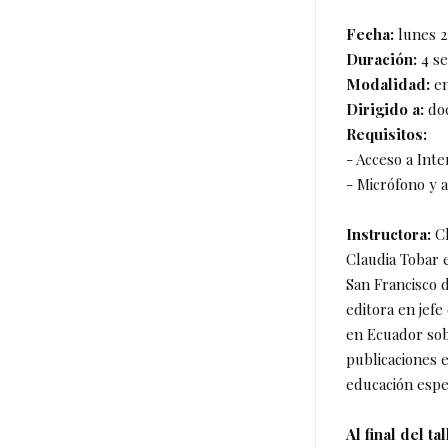
Fecha:
lunes 2
Duración:
4 s
Modalidad:
en
Dirigido a:
do
Requisitos:
-
Acceso a Inte
-
Micrófono y 
Instructora:
Cl
Claudia Tobar 
San Francisco 
editora en jefe
en Ecuador sob
publicaciones e
educación espec
Al final del t