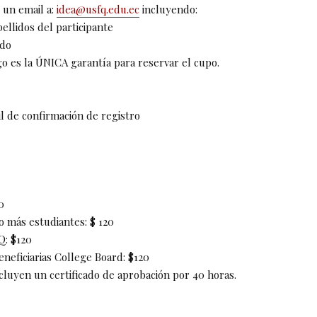
 un email a:
idea@usfq.edu.ec
incluyendo:
ellidos del participante
ado
go es la ÚNICA garantía para reservar el cupo.
il de confirmación de registro
0
o más estudiantes: $ 120
: $120
eneficiarias College Board: $120
ncluyen un certificado de aprobación por 40 horas.