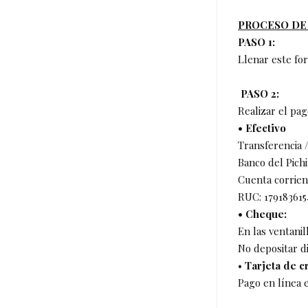
PROCESO DE 
PASO 1:
Llenar este fo
PASO 2:
Realizar el pag
• Efectivo
Transferencia /
Banco del Pich
Cuenta corrien
RUC: 17918361
• Cheque:
En las ventanil
No depositar d
•
Tarjeta de c
Pago en línea e