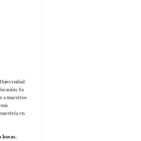
 Universidad
ucación. Es
es a maestros
unas
 maestría en
0 horas.