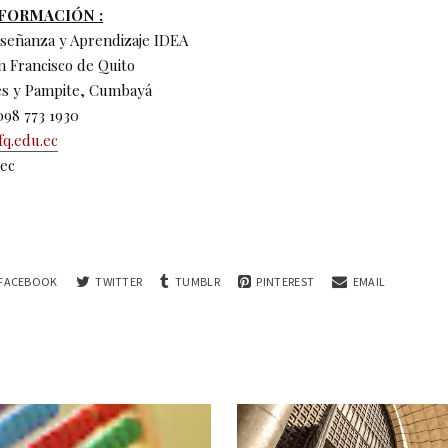
NFORMACIÓN :
nseñanza y Aprendizaje IDEA
n Francisco de Quito
es y Pampite, Cumbayá
 098 773 1930
fq.edu.ec
.ec
FACEBOOK
TWITTER
TUMBLR
PINTEREST
EMAIL