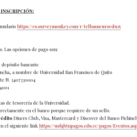
INSCRIPCIÓN:
rmulario
https://es.surveymonkey.com/r/telbasneuroedu15
o. Las opciones de pago son:
 depósito bancario:
incha, a nombre de Universidad San Francisco de Quito
te N. 3407330004
54001
las de tesorería de la Universidad.
irectamente en el banco porque requiere de un sello.
rédito
Diners Club, Visa, Mastercard y Discover del Banco Pichinch
n el siguiente link
https://usfqbtnpagos.edu.ec/pagos/Eventos.as