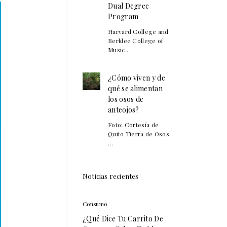
Dual Degree
Program
Harvard College and
Berklee College of
Music...
¿Cómo viven y de
qué se alimentan
los osos de
anteojos?
Foto: Cortesía de
Quito Tierra de Osos.
...
Noticias recientes
Consumo
¿Qué Dice Tu Carrito De