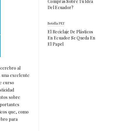
Compras Sobre Tu Idea
Del Ecuador?
Botella PET
El Reciclaje De Plásticos
En Ecuador Se Queda En
El Papel
 cerebro al
n una excelente
e curso
sticidad
ntos sobre
mportantes
ficos que, como
ebro para