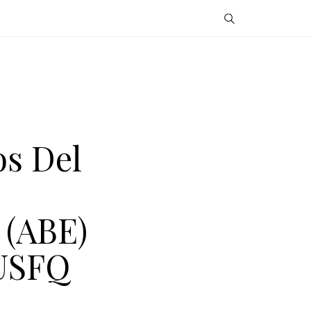
os Del
 (ABE)
 USFQ