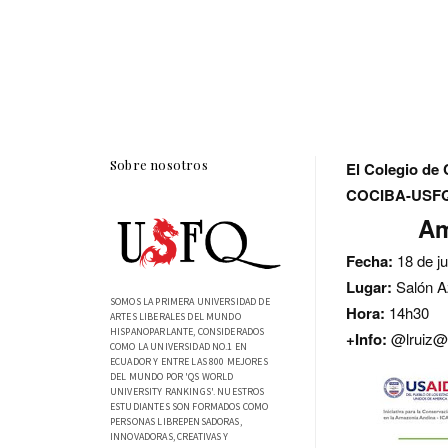
Sobre nosotros
El Colegio de 
COCIBA-USFQ i
Am
Fecha:
18 de j
Lugar:
Salón 
SOMOS LA PRIMERA UNIVERSIDAD DE
Hora:
14h30
ARTES LIBERALES DEL MUNDO
HISPANOPARLANTE, CONSIDERADOS
+Info:
@lruiz@
COMO LA UNIVERSIDAD NO.1 EN
ECUADOR Y ENTRE LAS 800 MEJORES
DEL MUNDO POR 'QS WORLD
UNIVERSITY RANKINGS'. NUESTROS
ESTUDIANTES SON FORMADOS COMO
PERSONAS LIBREPENSADORAS,
INNOVADORAS, CREATIVAS Y