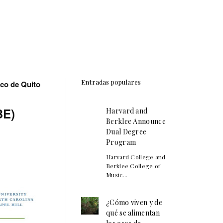
Entradas populares
sco de Quito
BE)
Harvard and
Berklee Announce
Dual Degree
Program
Harvard College and
Berklee College of
Music...
¿Cómo viven y de
qué se alimentan