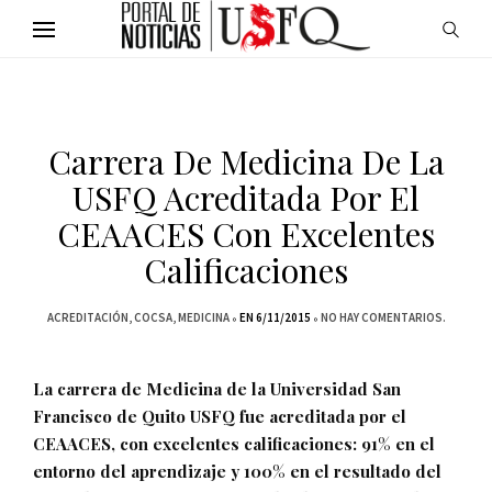
Carrera De Medicina De La
USFQ Acreditada Por El
CEAACES Con Excelentes
Calificaciones
ACREDITACIÓN
COCSA
MEDICINA
EN 6/11/2015
NO HAY COMENTARIOS.
La carrera de Medicina de la Universidad San
Francisco de Quito USFQ fue acreditada por el
CEAACES, con excelentes calificaciones: 91% en el
entorno del aprendizaje y 100% en el resultado del