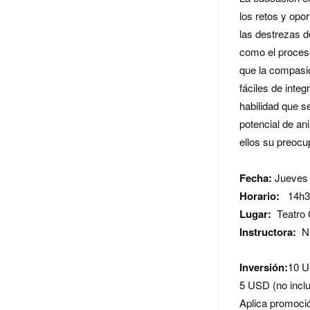
los retos y opo
las destrezas d
como el proceso
que la compasi
fáciles de inte
habilidad que 
potencial de an
ellos su preoc
Fecha:
Jueves
Horario:
14h3
Lugar:
Teatro 
Instructora:
Na
Inversión:
10 U
5 USD (no inclu
Aplica promoció