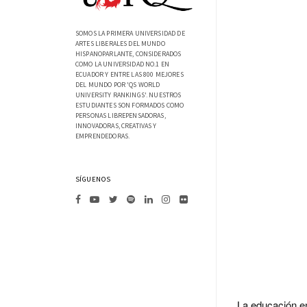
SOMOS LA PRIMERA UNIVERSIDAD DE
ARTES LIBERALES DEL MUNDO
HISPANOPARLANTE, CONSIDERADOS
COMO LA UNIVERSIDAD NO.1 EN
ECUADOR Y ENTRE LAS 800 MEJORES
DEL MUNDO POR 'QS WORLD
UNIVERSITY RANKINGS'. NUESTROS
ESTUDIANTES SON FORMADOS COMO
PERSONAS LIBREPENSADORAS,
INNOVADORAS, CREATIVAS Y
EMPRENDEDORAS.
SÍGUENOS
La educación en