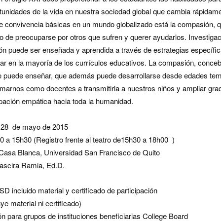
rtunidades de la vida en nuestra sociedad global que cambia rápidam
e convivencia básicas en un mundo globalizado está la compasión, q
 de preocuparse por otros que sufren y querer ayudarlos. Investigac
ón puede ser enseñada y aprendida a través de estrategias específi
grar en la mayoría de los currículos educativos. La compasión, conc
se puede enseñar, que además puede desarrollarse desde edades temp
imarnos como docentes a transmitirla a nuestros niños y ampliar gr
upación empática hacia toda la humanidad.
 28 de mayo de 2015
0 a 15h30
(Registro frente al teatro de
15h30 a 18h00
)
Casa Blanca, Universidad San Francisco de Quito
scira Ramia, Ed.D.
SD incluido material y certificado de participación
ye material ni certificado)
n para grupos de instituciones beneficiarias College Board