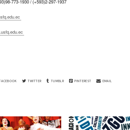
3)98-773-1930 / (+593)2-297-1937
sfq.edu.ec
.usfq.edu.ec
FACEBOOK
TWITTER
TUMBLR
PINTEREST
EMAIL