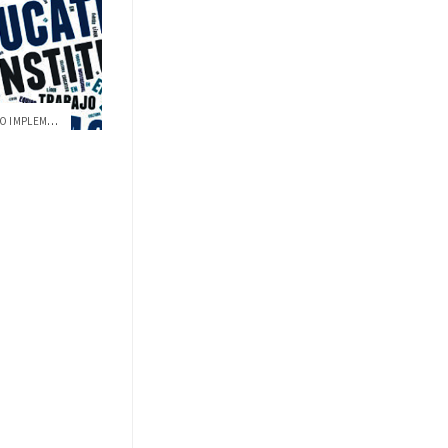
IDEA USFQ INVITA AL TALLER ¿CÓMO IMPLEME...