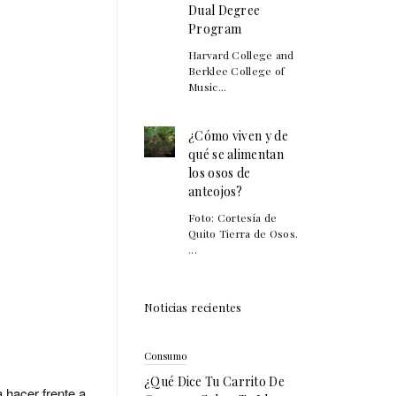
Dual Degree
Program
Harvard College and
Berklee College of
Music...
¿Cómo viven y de
qué se alimentan
los osos de
anteojos?
Foto: Cortesía de
Quito Tierra de Osos.
...
Noticias recientes
Consumo
¿Qué Dice Tu Carrito De
 hacer frente a