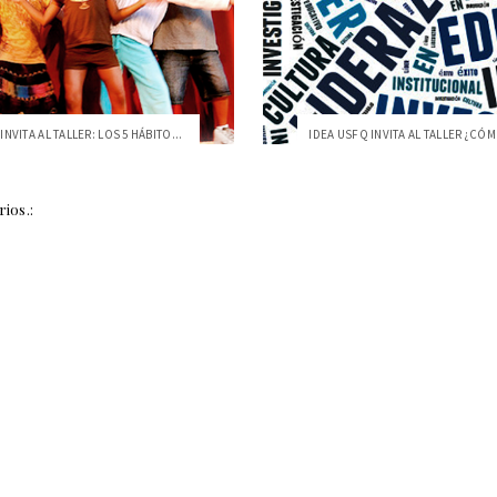
INVITA AL TALLER: LOS 5 HÁBITO...
ios.: