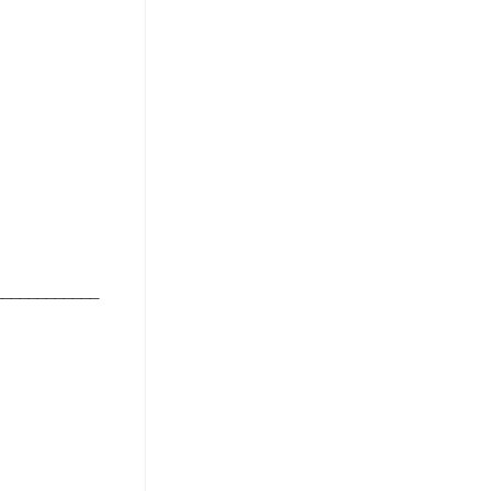
____________