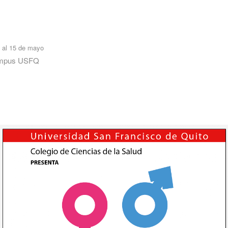
6 al 15 de mayo
mpus USFQ