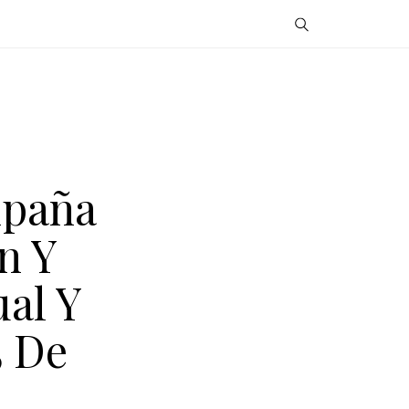
mpaña
n Y
al Y
5 De