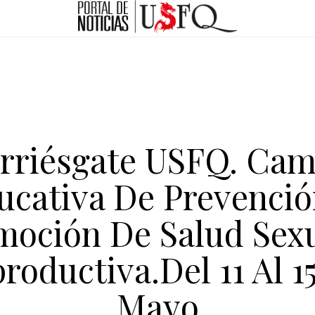
rriésgate USFQ. Ca
ucativa De Prevenció
moción De Salud Sexu
roductiva.Del 11 Al 1
Mayo