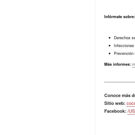
Infórmate sobre
Derechos se
Infecciones
Prevención 
Más informes:
m
____________
Conoce más de
Sitio web:
coc
Facebook:
/U