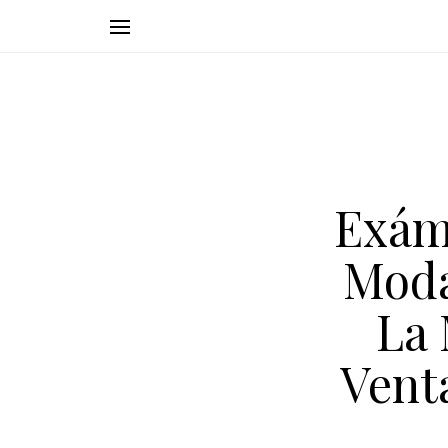
Exám
Moda
La 
Vent