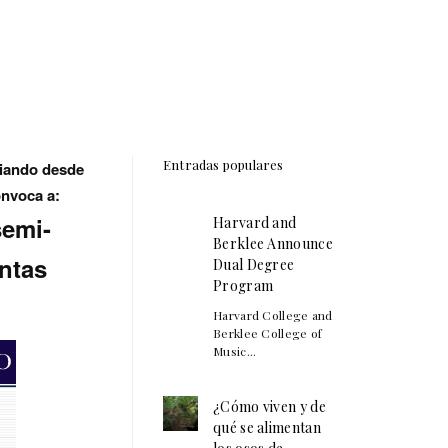
Entradas populares
diando desde
onvoca a:
semi-
Harvard and
Berklee Announce
ntas
Dual Degree
Program
Harvard College and
Berklee College of
Music...
¿Cómo viven y de
qué se alimentan