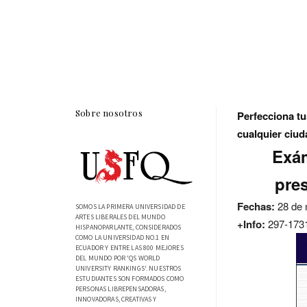
Sobre nosotros
Perfecciona tu
cualquier ciu
Exám
pres
Fechas:
28 de 
SOMOS LA PRIMERA UNIVERSIDAD DE
ARTES LIBERALES DEL MUNDO
+Info:
297-1731
HISPANOPARLANTE, CONSIDERADOS
COMO LA UNIVERSIDAD NO.1 EN
ECUADOR Y ENTRE LAS 800 MEJORES
DEL MUNDO POR 'QS WORLD
UNIVERSITY RANKINGS'. NUESTROS
ESTUDIANTES SON FORMADOS COMO
PERSONAS LIBREPENSADORAS,
INNOVADORAS, CREATIVAS Y