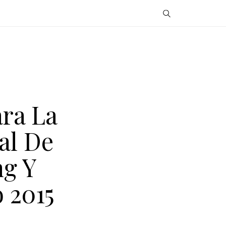
ra La
al De
ng Y
 2015