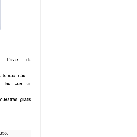
a través de
os temas más.
en las que un
uestras gratis
rupo,