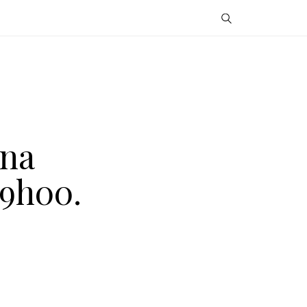
ina
 9h00.