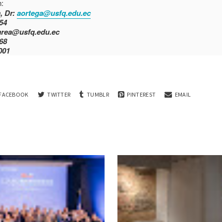
:
, Dr:
aortega@usfq.edu.ec
754
mrea@usfq.edu.ec
768
001
FACEBOOK
TWITTER
TUMBLR
PINTEREST
EMAIL