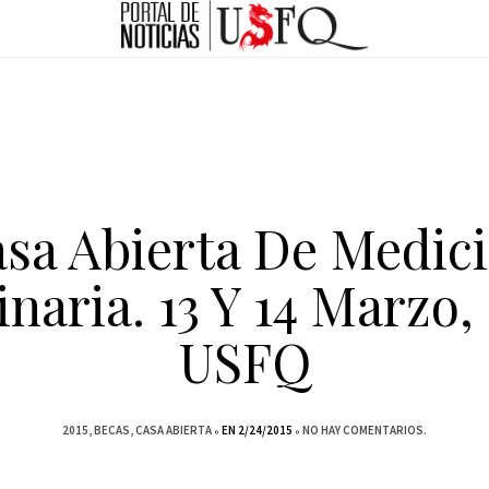
sa Abierta De Medic
inaria. 13 Y 14 Marzo,
USFQ
2015
BECAS
CASA ABIERTA
EN 2/24/2015
NO HAY COMENTARIOS.