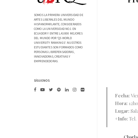
SOMOS LA PRIMERA UNIVERSIDAD DE
ARTES LIBERALES DEL MUNDO
HISPANOPARLANTE, CONSIDERADOS
COMO LA UNIVERSIDAD NO.1 EN
ECUADOR Y ENTRE LAS 800 MEJORES
DEL MUNDO POR 'QS WORLD
UNIVERSITY RANKINGS'. NUESTROS
ESTUDIANTES SON FORMADOS COMO
PERSONAS LIBREPENSADORAS,
INNOVADORAS, CREATIVAS Y
EMPRENDEDORAS.
SÍGUENOS
Fecha:
Vie
Hora:
12h
Lugar:
Sal
+Info:
Tel.
Charla