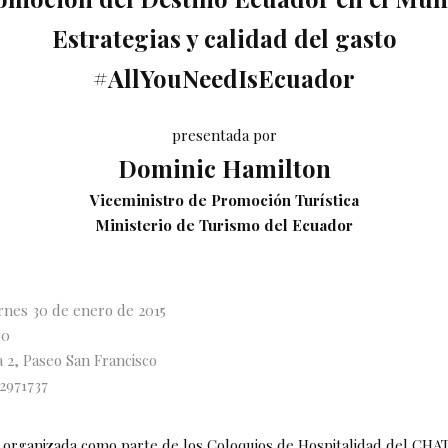
Estrategias y calidad del gasto
#AllYouNeedIsEcuador
presentada por
Dominic Hamilton
Viceministro de Promoción Turística
Ministerio de Turismo del Ecuador
rnes 30 de enero de 2015
00
a 2, Paseo San Francisco
 2971737
 organizada como parte de los Coloquios de Hospitalidad del CH