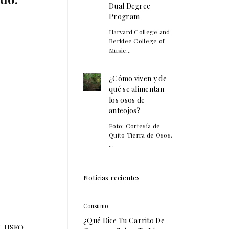
Dual Degree
Program
Harvard College and
Berklee College of
Music...
¿Cómo viven y de
qué se alimentan
los osos de
anteojos?
Foto: Cortesía de
Quito Tierra de Osos.
...
Noticias recientes
Consumo
¿Qué Dice Tu Carrito De
AT-USFQ