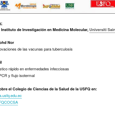
s:
 Instituto de Investigación en Medicina Molecular,
Universiti Sai
Mohd Nor
ovaciones de las vacunas para tuberculosis
il
stico rápido en enfermedades infecciosas
PCR y flujo isotermal
re el Colegio de Ciencias de la Salud de la USFQ en:
a.usfq.edu.ec
FQCOCSA