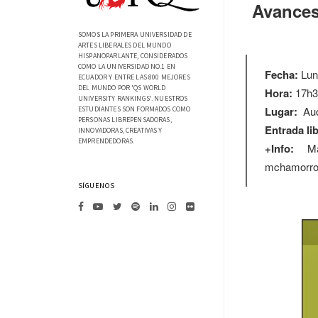
Avances
SOMOS LA PRIMERA UNIVERSIDAD DE
ARTES LIBERALES DEL MUNDO
HISPANOPARLANTE, CONSIDERADOS
COMO LA UNIVERSIDAD NO.1 EN
Fecha:
Lun
ECUADOR Y ENTRE LAS 800 MEJORES
DEL MUNDO POR 'QS WORLD
Hora:
17h3
UNIVERSITY RANKINGS'. NUESTROS
Lugar:
Aud
ESTUDIANTES SON FORMADOS COMO
PERSONAS LIBREPENSADORAS,
Entrada lib
INNOVADORAS, CREATIVAS Y
EMPRENDEDORAS.
+Info:
Mar
mchamorro
SÍGUENOS