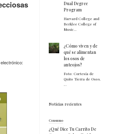
ecciosas
Dual Degree
Program
Harvard College and
Berklee College of
Music...
¿Cómo viven y de
qué se alimentan
los osos de
ctrónico:
anteojos?
Foto: Cortesía de
Quito Tierra de Osos.
...
Noticias recientes
Consumo
¿Qué Dice Tu Carrito De