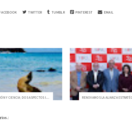
FACEBOOK
TWITTER
TUMBLR
PINTEREST
EMAIL
INVESTIGACIÓN Y CIENCIA; DOS ASPECTOS IM...
ios.: