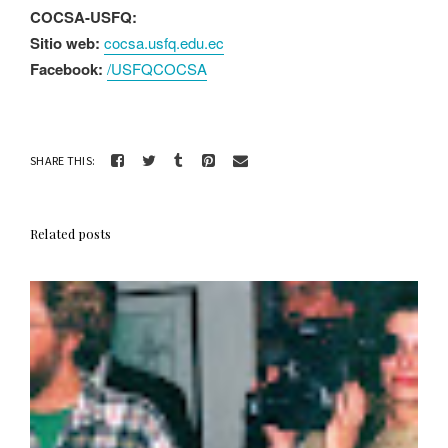
COCSA-USFQ:
Sitio web:
cocsa.usfq.edu.ec
Facebook:
/USFQCOCSA
SHARE THIS:
Related posts