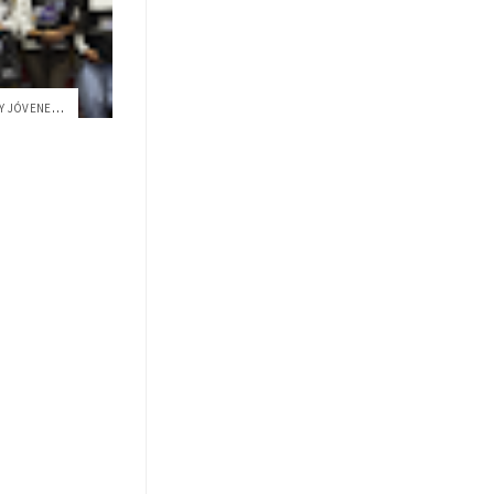
LLEVANDO LOS SUEÑOS DE NIÑAS Y JÓVENES A LA NASA