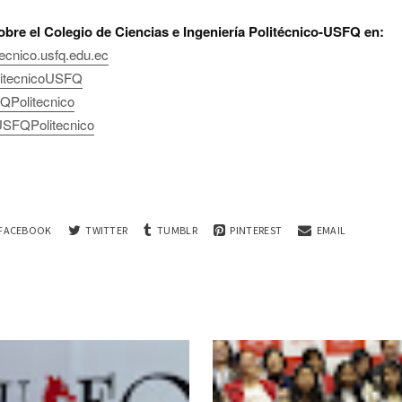
bre el Colegio de
Ciencias e Ingeniería Politécnico-USFQ
en:
tecnico.usfq.edu.ec
litecnicoUSFQ
Politecnico
SFQPolitecnico
FACEBOOK
TWITTER
TUMBLR
PINTEREST
EMAIL