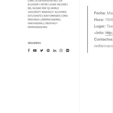
COMO LA UNIVERSIDAD NO.1 EN
ECUADOR Y ENTRE LAS 800 MEJORES
DEL MUNDO POR 'QS WORLD
Fecha:
Mar
UNIVERSITY RANKINGS'. NUESTROS
ESTUDIANTES SON FORMADOS COMO
Hora:
15h0
PERSONAS LIBREPENSADORAS,
INNOVADORAS, CREATIVAS Y
Lugar:
Tea
EMPRENDEDORAS.
+Info:
http
Contactos
SÍGUENOS
redfarmac