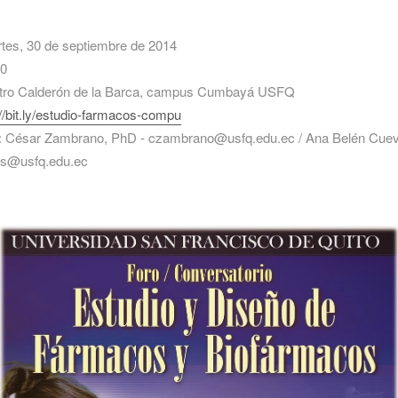
tes, 30 de septiembre de 2014
0
tro Calderón de la Barca, campus Cumbayá USFQ
://bit.ly/estudio-farmacos-compu
:
César Zambrano, PhD - czambrano@usfq.edu.ec / Ana Belén Cuev
os@usfq.edu.ec