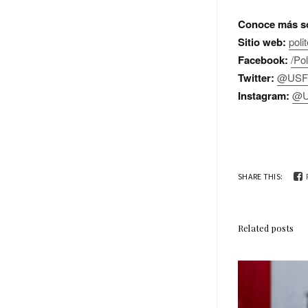
Conoce más so
Sitio web:
poli
Facebook:
/Po
Twitter:
@USFQ
Instagram:
@U
SHARE THIS:
Related posts