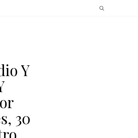
dio Y
Y
Por
s, 30
tro