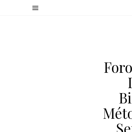
Foro
Bi
Méto
Se