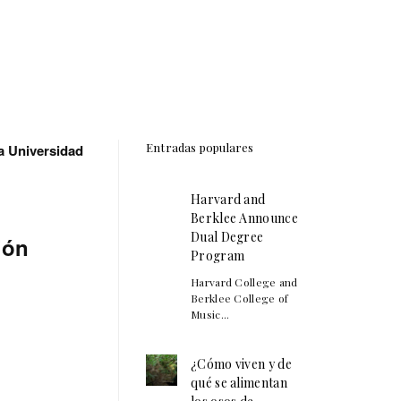
Entradas populares
a Universidad
Harvard and
Berklee Announce
Dual Degree
ión
Program
Harvard College and
Berklee College of
Music...
¿Cómo viven y de
qué se alimentan