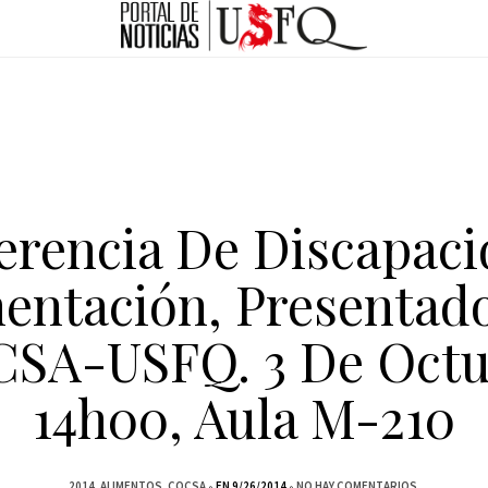
erencia De Discapaci
entación, Presentad
SA-USFQ. 3 De Octu
14h00, Aula M-210
2014
ALIMENTOS
COCSA
EN 9/26/2014
NO HAY COMENTARIOS.