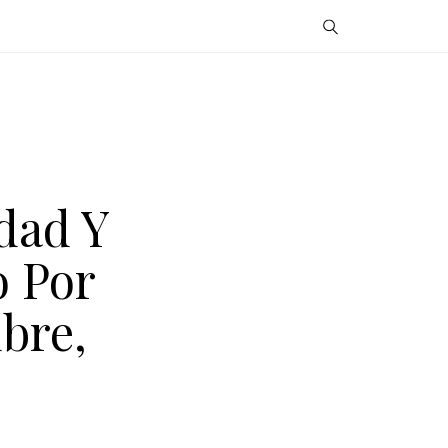
dad Y
o Por
bre,