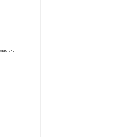
CULMINA EXITOSAMENTE EL SEMINARIO DE COA...