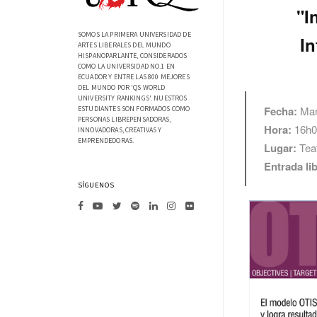
"I
SOMOS LA PRIMERA UNIVERSIDAD DE
In
ARTES LIBERALES DEL MUNDO
HISPANOPARLANTE, CONSIDERADOS
COMO LA UNIVERSIDAD NO.1 EN
ECUADOR Y ENTRE LAS 800 MEJORES
DEL MUNDO POR 'QS WORLD
UNIVERSITY RANKINGS'. NUESTROS
Fecha:
Mar
ESTUDIANTES SON FORMADOS COMO
PERSONAS LIBREPENSADORAS,
Hora:
16h0
INNOVADORAS, CREATIVAS Y
EMPRENDEDORAS.
Lugar:
Tea
Entrada li
SÍGUENOS