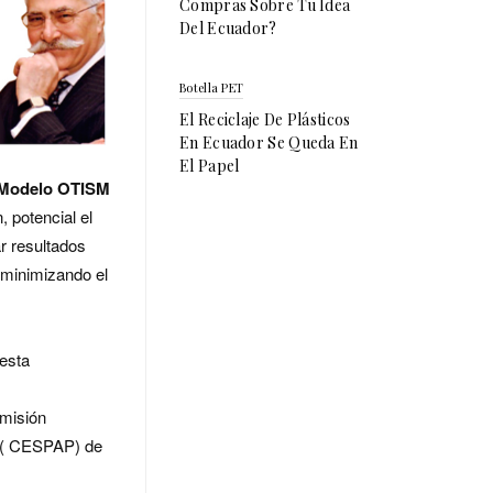
Compras Sobre Tu Idea
Del Ecuador?
Botella PET
El Reciclaje De Plásticos
En Ecuador Se Queda En
El Papel
l Modelo OTISM
, potencial el
r resultados
 minimizando el
uesta
omisión
o ( CESPAP) de