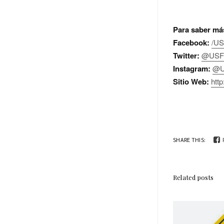
Para saber má
Facebook:
/U
Twitter:
@USF
Instagram:
@U
Sitio Web:
http
SHARE THIS:
Related posts