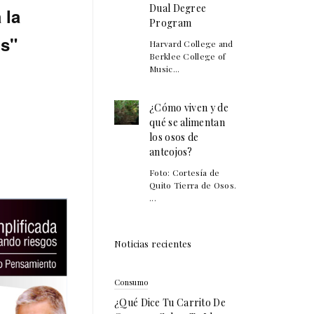
Dual Degree
 la
Program
os"
Harvard College and
Berklee College of
Music...
¿Cómo viven y de
qué se alimentan
los osos de
anteojos?
Foto: Cortesía de
Quito Tierra de Osos.
...
Noticias recientes
Consumo
¿Qué Dice Tu Carrito De