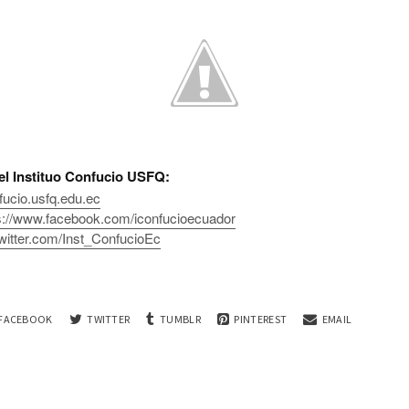
l Instituo Confucio USFQ:
nfucio.usfq.edu.ec
s://www.facebook.com/iconfucioecuador
/twitter.com/Inst_ConfucioEc
FACEBOOK
TWITTER
TUMBLR
PINTEREST
EMAIL