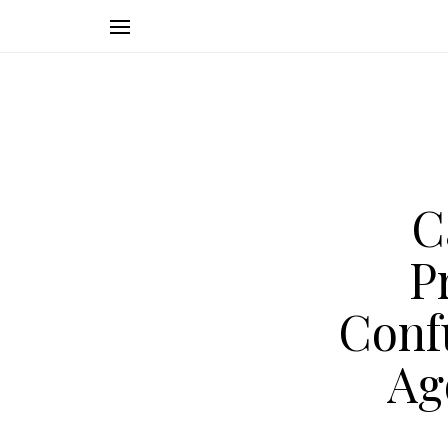
C
P
Conf
Ag