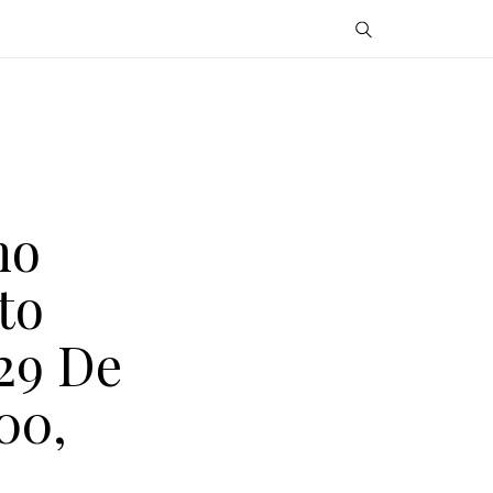
no
to
29 De
00,