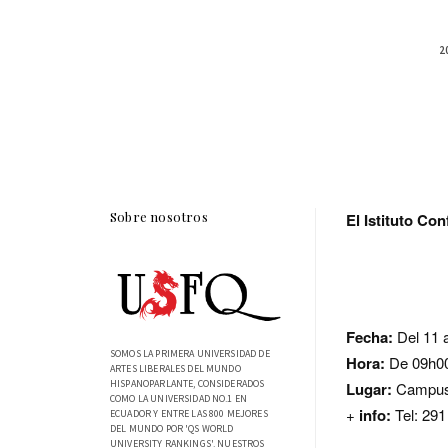
2
Sobre nosotros
El Istituto Co
Fecha:
Del 11 a
SOMOS LA PRIMERA UNIVERSIDAD DE
Hora:
De 09h00
ARTES LIBERALES DEL MUNDO
HISPANOPARLANTE, CONSIDERADOS
Lugar:
Campu
COMO LA UNIVERSIDAD NO.1 EN
+
info:
Tel: 291
ECUADOR Y ENTRE LAS 800 MEJORES
DEL MUNDO POR 'QS WORLD
UNIVERSITY RANKINGS'. NUESTROS