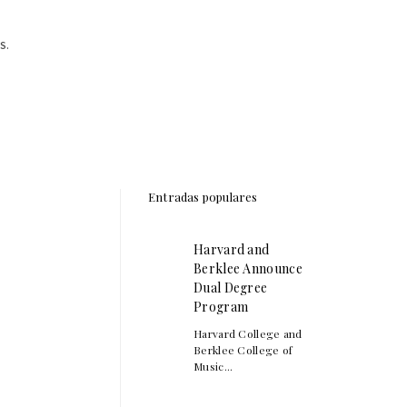
S.
Entradas populares
Harvard and
Berklee Announce
Dual Degree
Program
Harvard College and
Berklee College of
Music...