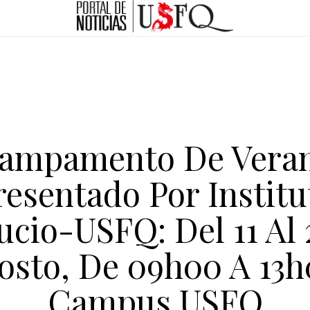
ampamento De Vera
resentado Por Institu
ucio-USFQ: Del 11 Al 
osto, De 09h00 A 13h
Campus USFQ