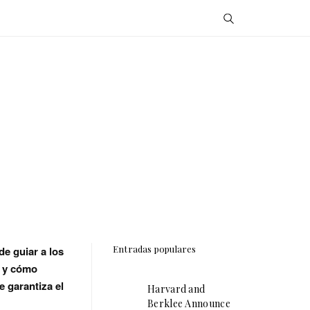
Entradas populares
e guiar a los
s y cómo
e garantiza el
Harvard and
Berklee Announce