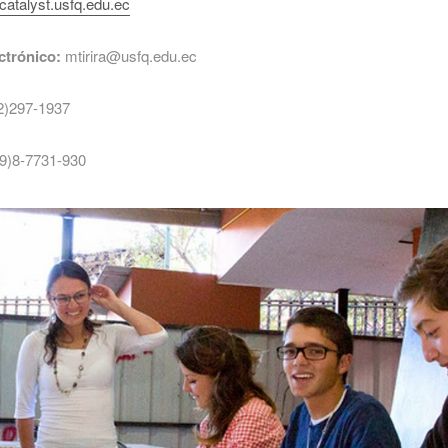
catalyst.usfq.edu.ec
ctrónico:
mtirira@usfq.edu.ec
2)297-1937
9)8-7731-930