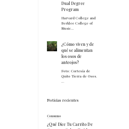
Dual Degree
Program
Harvard College and
Berklee College of
Music...
¿Cómo viven y de
qué se alimentan
los osos de
anteojos?
Foto: Cortesía de
Quito Tierra de Osos.
...
Noticias recientes
Consumo
¿Qué Dice Tu Carrito De